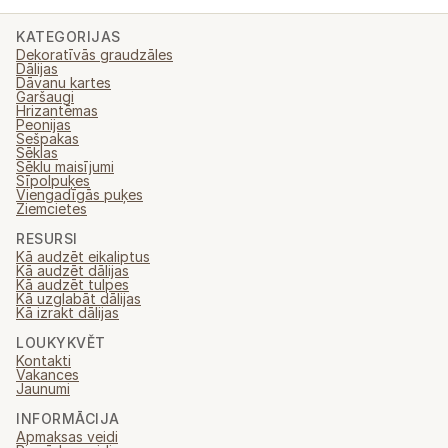
KATEGORIJAS
Dekoratīvās graudzāles
Dālijas
Dāvanu kartes
Garšaugi
Hrizantēmas
Peonijas
Sešpakas
Sēklas
Sēklu maisījumi
Sīpolpuķes
Viengadīgās puķes
Ziemcietes
RESURSI
Kā audzēt eikaliptus
Kā audzēt dālijas
Kā audzēt tulpes
Kā uzglabāt dālijas
Kā izrakt dālijas
LOUKYKVĚT
Kontakti
Vakances
Jaunumi
INFORMĀCIJA
Apmaksas veidi