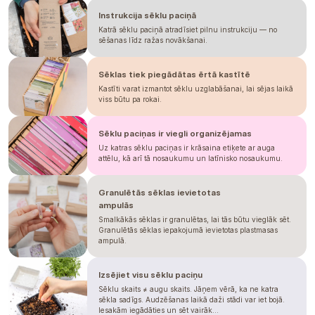
června.
Instrukcija sēklu paciņā
PŘEDPĚSTOVÁNÍ
Katrā sēklu paciņā atradīsiet pilnu instrukciju — no
sēšanas līdz ražas novākšanai.
U předpěstování v sadbovači vysejte
1
semeno do buňky sadbovače a
zakryjte
2 - 3 cm substrátu.
Sēklas tiek piegādātas ērtā kastītē
Doporučujeme zvolit co
největší
Kastīti varat izmantot sēklu uzglabāšanai, lai sējas laikā
sadbovač
, u nás používáme
sadbovač
viss būtu pa rokai.
60
, jelikož cínie jsou velmi
choulostivé
na kořenový bal
, dopřejte jim tedy
dost prostoru.
Sēklu paciņas ir viegli organizējamas
U cínií určitě
neodkládejte přesazení
,
Uz katras sēklu paciņas ir krāsaina etiķete ar auga
ideálně za
4 - 5 týdnů od výsevu
šup s
attēlu, kā arī tā nosaukumu un latīnisko nosaukumu.
nimi do záhonu. Pokud přesazení
opozdíte a necháte sazenice přerůst,
Granulētās sēklas ievietotas
při přesazení narušíte kořenový bal a
ampulās
tento šok může způsobit, že z
plnokvěté rostliny se stane zpět
Smalkākās sēklas ir granulētas, lai tās būtu vieglāk sēt.
jednoduchá.
Granulētās sēklas iepakojumā ievietotas plastmasas
ampulā.
Izsējiet visu sēklu paciņu
Sēklu skaits ≠ augu skaits. Jāņem vērā, ka ne katra
sēkla sadīgs. Audzēšanas laikā daži stādi var iet bojā.
Iesakām iegādāties un sēt vairāk...