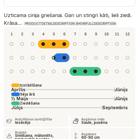
Uzticama cinija griešanai. Gari un stingri kāti, lieli ziedi.
Krāsa…
PRODUCTDETAILDESCRIPTION.SHOWFULLDESCRIPTION
1
2
3
4
5
6
7
8
9
10
11
12
Izstādīšana
Aprīlis
Jūnijs
Sēja ārā
½ Maijs
Jūnijs
Ziedēšana
Jūlijs
Septembris
Audzēšanas sarežģītība
Augšanas vieta
Iesācējs
Saule, pusēna
Augsne
Augstums
Smilšaina, mālsmilts,
60-90 cm