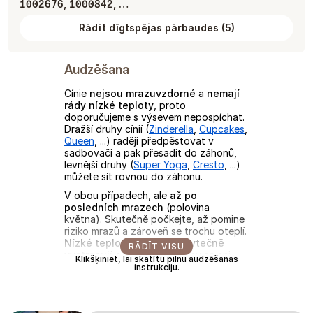
,
, …
1002676
1000842
Rādīt dīgtspējas pārbaudes
(
5
)
Audzēšana
Cínie
nejsou mrazuvzdorné
a
nemají
rády nízké teploty
, proto
doporučujeme s výsevem nepospíchat.
Dražší druhy cínií (
Zinderella
,
Cupcakes
,
Queen
, ...) raději předpěstovat v
sadbovači a pak přesadit do záhonů,
levnější druhy (
Super Yoga
,
Cresto
, ...)
můžete sít rovnou do záhonu.
V obou případech, ale
až po
posledních mrazech
(polovina
května). Skutečně počkejte, až pomine
riziko mrazů a zároveň se trochu oteplí.
Nízké teploty cínie jen zbytečně
RĀDĪT VISU
vystresují
a následující týdny se ani
Klikšķiniet, lai skatītu pilnu audzēšanas
nehnou. U teplot pod 10 °C jen cíniím
instrukciju.
žloutnou listy. Naučili jsme se tedy u
cínií
nepospíchat
a tak je přesazujeme
ven až klidně koncem května/začátkem