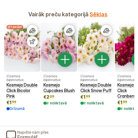
Vairāk preču kategorijā
Sēklas
IESAKĀM
Cosmos
Cosmos
Cosmos
Cosmos
bipinnatus
bipinnatus
bipinnatus
bipinnatus
Kosmeja Double
Kosmeja
Kosmeja Double
Kosmeja D
Click Bicolor
Cupcakes Blush
Click Snow Puff
Click
Pink
Cranberri
€
2
€
1
09
99
€
1
€
1
99
99
Ir noliktavā
Ir noliktavā
Drīzumā
Ir nolikta
Napište nám přes
Formulář