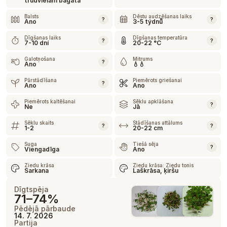
trūdvielām bagāta
Balsts
Dēstu audzēšanas laiks
?
?
Ano
3-5 týdnů
Dīgšanas laiks
Dīgšanas temperatūra
?
?
7-10 dní
20-22 °C
Galotņošana
Mitrums
?
Ano
💧💧
Pārstādīšana
Piemērots griešanai
?
Ano
Ano
Piemērots kaltēšanai
Sēklu apklāšana
?
Ne
Jā
Sēklu skaits
Stādīšanas attālums
?
?
1-2
20-22 cm
Suga
Tiešā sēja
?
Viengadīga
Ano
Ziedu krāsa
Ziedu krāsa: Ziedu tonis
Sarkana
Laškrāsa, ķiršu
Dīgtspēja
71–74%
Pēdējā pārbaude
14. 7. 2026
Partija