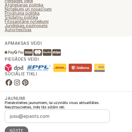
Piegādes veidi
Atgriešanas politika
Noteikumi un nosacījumi
Privātuma politika
Sīkdatņu politika
Fitosanitārie noteikumi
Juridiskais paziņojums
Autortiesības
APMAKSAS VEIDI
PIEGĀDES VEIDI
SOCIĀLIE TĪKLI
JAUNUMI
Pierakstieties jaunumiem, lai uzzinātu visas aktualitātes.
Neuztraucieties, mēs tās sūtām reti.
SŪTĪT