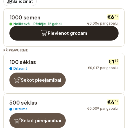
Salīdzināt
€
6
39
1000 semen
€
0
,
006
par gabalu
Noliktavā
·
Pēdējie
12
gabali
Pievienot grozam
PŘIPRAVUJEME
€
1
69
100 sēklas
€
0
,
017
par gabalu
Drīzumā
Sekot pieejamībai
€
4
69
500 sēklas
€
0
,
009
par gabalu
Drīzumā
Sekot pieejamībai