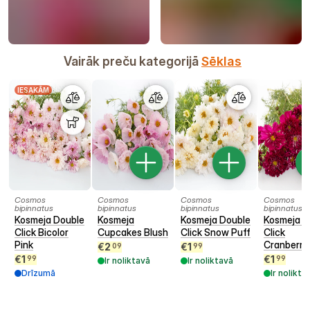
Vairāk preču kategorijā
Sēklas
IESAKĀM
Cosmos
Cosmos
Cosmos
Cosmos
bipinnatus
bipinnatus
bipinnatus
bipinnatus
Kosmeja Double
Kosmeja
Kosmeja Double
Kosmeja D
Click Bicolor
Cupcakes Blush
Click Snow Puff
Click
Pink
Cranberri
€
2
€
1
09
99
€
1
€
1
99
99
Ir noliktavā
Ir noliktavā
Drīzumā
Ir nolikta