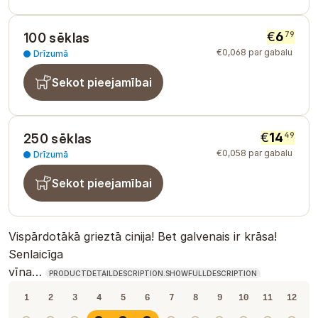
€
6
79
100 sēklas
€
0
,
068
par gabalu
Drīzumā
Sekot pieejamībai
€
14
49
250 sēklas
€
0
,
058
par gabalu
Drīzumā
Sekot pieejamībai
Vispārdotākā grieztā cinija! Bet galvenais ir krāsa!
Senlaicīga
vīna…
PRODUCTDETAILDESCRIPTION.SHOWFULLDESCRIPTION
1
2
3
4
5
6
7
8
9
10
11
12