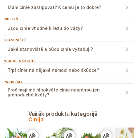
přihnojovat.
Mám cínie zaštipovat? K čemu je to dobré?
OPORA
Doporučujeme oporu, může být síť,
SKLIZEŇ
kterou cínie budou prorůstat nebo jen
Jsou cínie vhodné k řezu do vázy?
provázek po obvodu záhonu.
Sniegtā informācija ir balstīta uz mūsu pieredzi,
STANOVIŠTĚ
lūdzu, izmantojiet to tikai kā orientieri. Termiņi var
mainīties atkarībā no sezonas, klimata, atrašanās
vietas, sējas un pārstādīšanas datumiem, kā arī,
Jaké stanoviště a půdu cínie vyžadují?
iespējams, apstākļiem siltumnīcā. Mēs vienmēr
iesakām pārbaudīt, kā augs uzvedas jūsu apstākļos.
Lūdzu, neuztveriet to kā garantiju.
NEMOCI & ŠKUDCI
Trpí cínie na nějaké nemoci nebo škůdce?
PROBLÉMY
Proč mají mé plnokvěté cínie najednou jen
jednoduché květy?
Vairāk produktu kategorijā
Cinija