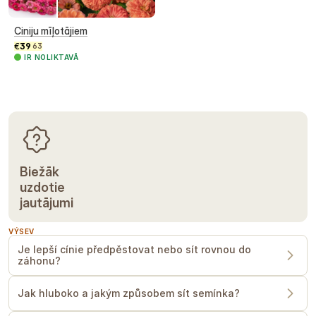
Ciniju mīļotājiem
€
39
63
IR NOLIKTAVĀ
Biežāk
uzdotie
jautājumi
VÝSEV
Je lepší cínie předpěstovat nebo sít rovnou do
záhonu?
Jak hluboko a jakým způsobem sít semínka?