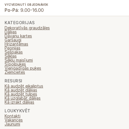
VYZVEDNUTÍ OBJEDNÁVEK
Po-Pá:
9.00-16.00
KATEGORIJAS
Dekoratīvās graudzāles
Dālijas
Dāvanu kartes
Garšaugi
Hrizantēmas
Peonijas
Sešpakas
Sēklas
Sēklu maisījumi
Sīpolpuķes
Viengadīgās puķes
Ziemcietes
RESURSI
Kā audzēt eikaliptus
Kā audzēt dālijas
Kā audzēt tulpes
Kā uzglabāt dālijas
Kā izrakt dālijas
LOUKYKVĚT
Kontakti
Vakances
Jaunumi