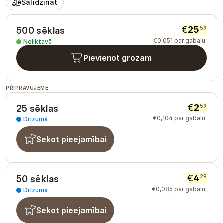
Salīdzināt
€
25
59
500 sēklas
€
0
,
051
par gabalu
Noliktavā
Pievienot grozam
PŘIPRAVUJEME
€
2
59
25 sēklas
€
0
,
104
par gabalu
Drīzumā
Sekot pieejamībai
€
4
29
50 sēklas
€
0
,
086
par gabalu
Drīzumā
Sekot pieejamībai