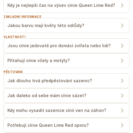
Kdy je nejlepší čas na výsev cínie Queen Lime Red?
ZÁKLADNÍ INFORMACE
Jakou barvu mají květy této odrůdy?
VLASTNOSTI
SPON
Jsou cínie jedovaté pro domácí zvířata nebo lidi?
Cínie sázíme do záhonu ve sponu
20
cm od sebe
. Nesnažte se cínie sázet
Přitahují cínie včely a motýly?
blíže k sobě, jelikož pak zvyšujete riziko
výskytu houbových chorob.
PĚSTOVÁNÍ
Pro cínie vyberte místo s co největším
přísunem sluníčka. Sázejte do hlinité,
Jak dlouho trvá předpěstování sazenic?
písčité, humózní půdy s dobrou
drenáží.
Jak daleko od sebe mám cínie sázet?
Jestli platí jedna univerzální rada pro
cínie, je to —
snažte je vyvarovat
Kdy mohu vysadit sazenice cínií ven na záhon?
jakéhokoliv stresu
. Nízké teploty,
narušený kořenový bal, nebo
nepravidelná zálivka, nebo málo živin,
Potřebují cínie Queen Lime Red oporu?
proto nezapomeňte pravidelně