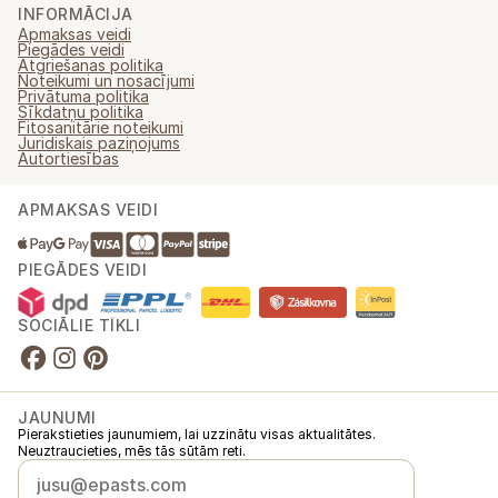
INFORMĀCIJA
Apmaksas veidi
Piegādes veidi
Atgriešanas politika
Noteikumi un nosacījumi
Privātuma politika
Sīkdatņu politika
Fitosanitārie noteikumi
Juridiskais paziņojums
Autortiesības
APMAKSAS VEIDI
PIEGĀDES VEIDI
SOCIĀLIE TĪKLI
JAUNUMI
Pierakstieties jaunumiem, lai uzzinātu visas aktualitātes.
Neuztraucieties, mēs tās sūtām reti.