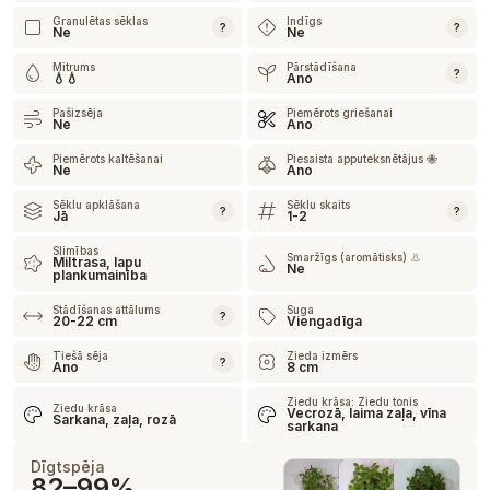
Granulētas sēklas
Indīgs
?
?
Ne
Ne
Mitrums
Pārstādīšana
?
💧💧
Ano
Pašizsēja
Piemērots griešanai
Ne
Ano
Piemērots kaltēšanai
Piesaista apputeksnētājus 🐝
Ne
Ano
Sēklu apklāšana
Sēklu skaits
?
?
Jā
1-2
Slimības
Smaržīgs (aromātisks) 👃
Miltrasa, lapu
Ne
plankumainība
Stādīšanas attālums
Suga
?
20-22 cm
Viengadīga
Tiešā sēja
Zieda izmērs
?
Ano
8 cm
Ziedu krāsa: Ziedu tonis
Ziedu krāsa
Vecrozā, laima zaļa, vīna
Sarkana, zaļa, rozā
sarkana
Dīgtspēja
82–99%