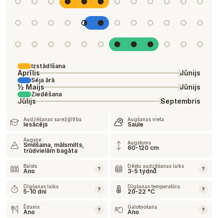
Izstādīšana
Aprīlis
Jūnijs
Sēja ārā
½ Maijs
Jūnijs
Ziedēšana
Jūlijs
Septembris
Audzēšanas sarežģītība
Augšanas vieta
Iesācējs
Saule
Augsne
Augstums
Smilšaina, mālsmilts,
60-120 cm
trūdvielām bagāta
Balsts
Dēstu audzēšanas laiks
?
?
Ano
3-5 týdnů
Dīgšanas laiks
Dīgšanas temperatūra
?
?
5-10 dní
20-22 °C
Ēdams
Galotņošana
?
?
Ano
Ano