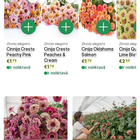
Zinnia elegans
Zinnia elegans
Zinnia elegans
Zinnia elega
Cinnija Cresto
Cinija Cresto
Cinija Oklahoma
Cinija Qu
Peachy Pink
Peaches &
Salmon
Lime Blot
Cream
€
1
€
1
€
2
79
79
59
€
1
79
Ir noliktavā
Ir noliktavā
Ir nolikta
Ir noliktavā