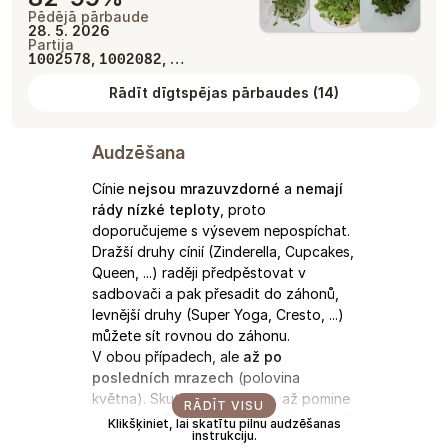
Pēdējā pārbaude
28. 5. 2026
Partija
,
, …
1002578
1002082
Rādīt dīgtspējas pārbaudes
(
14
)
Audzēšana
Cínie
nejsou mrazuvzdorné
a
nemají
rády nízké teploty
, proto
doporučujeme s výsevem nepospíchat.
Dražší druhy cínií (Zinderella, Cupcakes,
Queen, ...) raději předpěstovat v
sadbovači a pak přesadit do záhonů,
levnější druhy (Super Yoga, Cresto, ...)
můžete sít rovnou do záhonu.
V obou případech, ale
až po
posledních mrazech
(polovina
května). Skutečně počkejte, až pomine
RĀDĪT VISU
riziko mrazů a zároveň se trochu oteplí.
Klikšķiniet, lai skatītu pilnu audzēšanas
instrukciju.
Nízké teploty cínie jen zbytečně