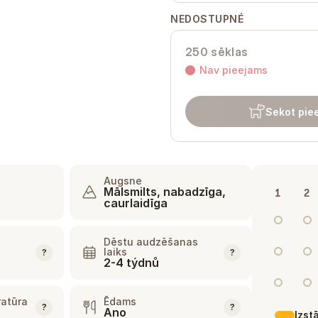
NEDOSTUPNÉ
250 sēklas
Nav pieejams
Sekot pie
Augsne
Mālsmilts, nabadzīga,
1
2
caurlaidīga
Dēstu audzēšanas
laiks
?
?
2-4 týdnů
atūra
Ēdams
?
?
Ano
Izst