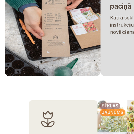
paciņā
Katrā sēkl
instrukcij
novākšana
SĒKLAS
JAUNUMS