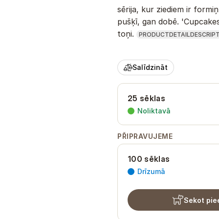
sērija, kur ziediem ir form
pušķī, gan dobē. 'Cupcakes 
toņi.
PRODUCTDETAILDESCRIPT
Salīdzināt
25 sēklas
Noliktavā
PŘIPRAVUJEME
100 sēklas
Drīzumā
Sekot pie