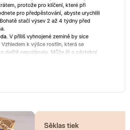
átem, protože pro klíčení, které při
odnete pro předpěstování, abyste urychlili
. Bohatě stačí výsev 2 až 4 týdny před
a.
ůda
. V příliš vyhnojené zemině by sice
 Vzhledem k výšce rostlin, která se
bo deště nepolámaly. Může jít o pěstební
h a stabilních rostlin je
zaštipování
.
tu květů.
jdéle (zpravidla 5–7 dní), sklízejte stonky
ní lístky ještě nejsou plně rozvinuté, nebo
delné odstraňování odkvetlých květů.
asazovat až do prvních mrazů.
 sezonas,
m
Sēklas tiek