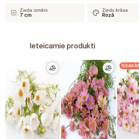
Zieda izmērs
Ziedu krāsa
7 cm
Rozā
Ieteicamie produkti
IESAKĀ