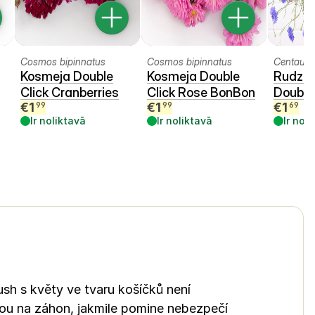
Cosmos bipinnatus
Cosmos bipinnatus
Centaure
Kosmeja Double
Kosmeja Double
Rudzup
Click Cranberries
Click Rose BonBon
Double
€
1
€
1
€
1
99
99
69
Ir noliktavā
Ir noliktavā
Ir nol
ush s květy ve tvaru košíčků není
ou na záhon, jakmile pomine nebezpečí