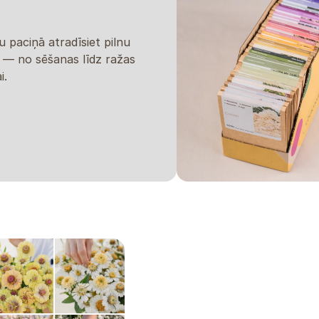
u paciņā atradīsiet pilnu
u — no sēšanas līdz ražas
i.