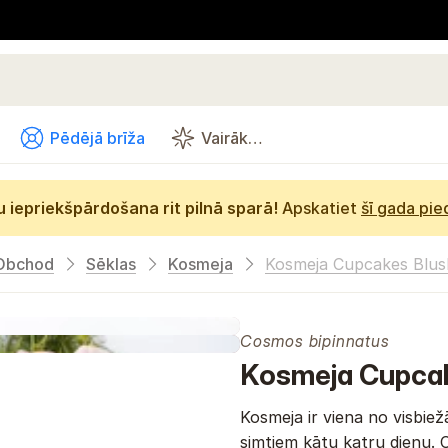
Pēdējā brīža
Vairāk…
 iepriekšpārdošana rit pilnā sparā!
Apskatiet
šī gada pi
Obchod
Sēklas
Kosmeja
Kosmeja Cupcakes Blus
Cosmos bipinnatus
Kosmeja Cupcak
Kosmeja ir viena no visbi
simtiem kātu katru dienu. Ce