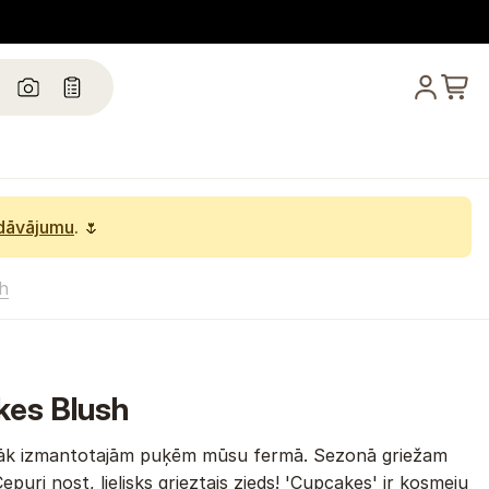
edāvājumu
. 🌷
h
es Blush
ežāk izmantotajām puķēm mūsu fermā. Sezonā griežam
puri nost, lielisks grieztais zieds! 'Cupcakes' ir kosmeju