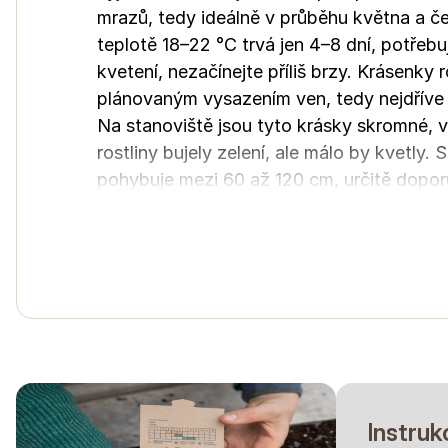
mrazů, tedy ideálně v průběhu května a čer
teplotě 18–22 °C trvá jen 4–8 dní, potřebu
kvetení, nezačínejte příliš brzy. Krásenky
plánovaným vysazením ven, tedy nejdříve
Na stanoviště jsou tyto krásky skromné, v
rostliny bujely zelení, ale málo by kvetl
pohybuje mezi 60 až 120 cm, určitě doporu
síť nebo vyvázání k tyčkám či provázku p
Nebojte se mladé rostlině uštípnout vrch
Pro využití do kytic je 'Cupcakes Blush' n
ideálně ráno. Správný okamžik pro řez je v
když je střed květu stále zatažený(nevyk
Krásenka funguje jako stroj na květy; čím
Sniegtā informācija ir balstīta uz mūsu pieredzi, lūdzu
klimata, atrašanās vietas, sējas un pārstādīšanas dat
pārbaudīt, kā augs uzvedas jūsu apstākļos. Lūdzu, ne
Instruk