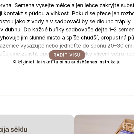
vna. Semena vysejte mělce a jen lehce zakryjte substr
jí kontakt s půdou a vlhkost. Pokud se přece jen rozh
 rostou jako z vody a v sadbovači by se dlouho trápily
 v dubnu. Do každé buňky sadbovače dejte 1–2 semen
yhovuje jim slunné místo a spíše
chudší, propustná p
y. Sazenice vysazujte nebo jednoťte do sponu 20–30 cm.
čujeme zajistit oporu, aby se stonky vlivem větru ne
RĀDĪT VISU
o obvodu záhonu. Klíčovým krokem pro dosažení hustýc
Klikšķiniet, lai skatītu pilnu audzēšanas instrukciju.
ol, podpoříte tím větvení a násadu mnohem většího poč
aprosto vynikající. Aby vám ve váze dělala radost co ne
e chvíli, kdy se poupě právě začíná otevírat, ale okvět
vetlý). Nezapomeňte také na tzv. deadheading – pravi
 více ji budete stříhat, tím více nových poupat bude n
, izmantojiet to tikai kā orientieri. Termiņi var mainīties atkarībā no
umiem, kā arī, iespējams, apstākļiem siltumnīcā. Mēs vienmēr iesakā
uztveriet to kā garantiju.
cija sēklu