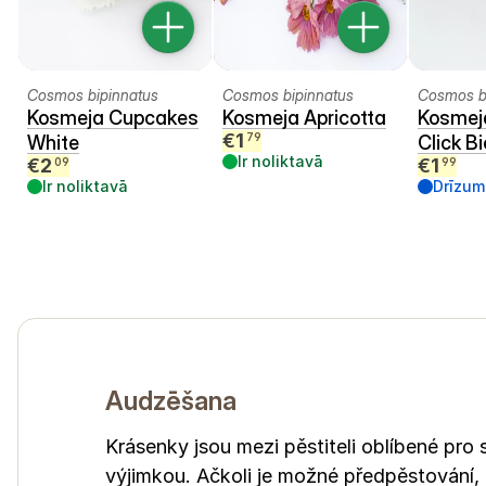
Cosmos bipinnatus
Cosmos bipinnatus
Cosmos b
Kosmeja Cupcakes
Kosmeja Apricotta
Kosmej
€
1
79
White
Click Bi
Ir noliktavā
€
2
€
1
09
99
Ir noliktavā
Drīzum
Audzēšana
Krásenky jsou mezi pěstiteli oblíbené pro
výjimkou. Ačkoli je možné předpěstování,