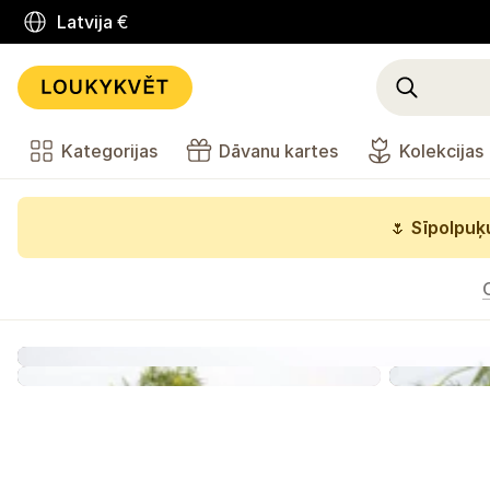
Latvija
€
Kategorijas
Dāvanu kartes
Kolekcijas
🌷
Sīpolpuķu