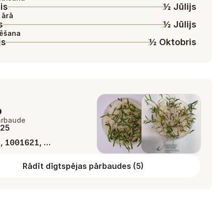
is
½ Jūlijs
 ārā
s
½ Jūlijs
dēšana
js
½ Oktobris
%
ārbaude
025
,
, …
4
1001621
Rādīt dīgtspējas pārbaudes
(
5
)