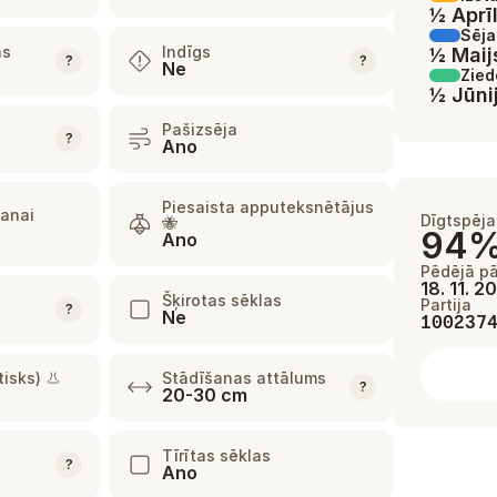
½ Aprīl
Sēja
as
Indīgs
½ Maij
?
?
Ne
Zie
½ Jūni
Pašizsēja
?
Ano
Piesaista apputeksnētājus
šanai
Dīgtspēja
🐝
94
Ano
Pēdējā p
18. 11. 2
Šķirotas sēklas
Partija
?
Ne
100237
isks) 👃
Stādīšanas attālums
?
20-30 cm
Tīrītas sēklas
?
Ano