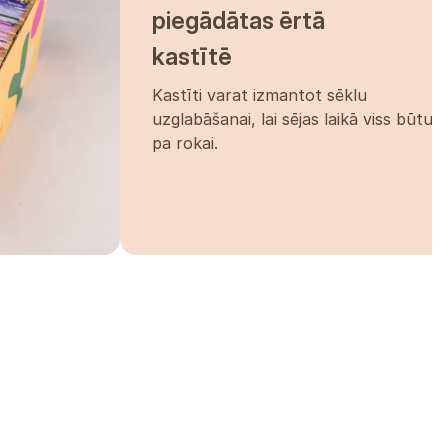
piegādātas ērtā
kastītē
Kastīti varat izmantot sēklu
uzglabāšanai, lai sējas laikā viss būtu
pa rokai.