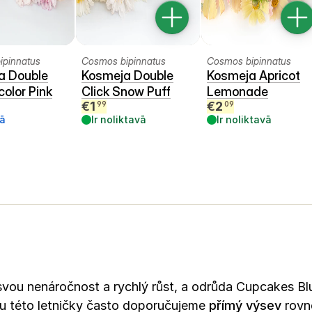
ipinnatus
Cosmos bipinnatus
Cosmos bipinnatus
a Double
Kosmeja Double
Kosmeja Apricot
color Pink
Click Snow Puff
Lemonade
€
1
€
2
99
09
ā
Ir noliktavā
Ir noliktavā
 svou nenáročnost a rychlý růst, a odrůda Cupcakes Bl
 u této letničky často doporučujeme
přímý výsev
rovn