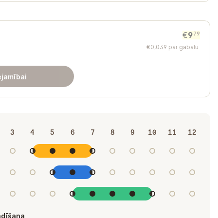
€
9
79
€
0
,
039
par gabalu
ejamībai
3
4
5
6
7
8
9
10
11
12
ādīšana