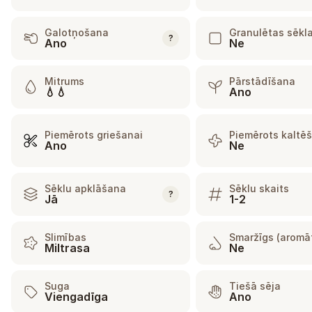
Galotņošana
Granulētas sēkl
?
Ano
Ne
Mitrums
Pārstādīšana
💧💧
Ano
Piemērots griešanai
Piemērots kaltē
Ano
Ne
Sēklu apklāšana
Sēklu skaits
?
Jā
1-2
Slimības
Smaržīgs (aromāt
Miltrasa
Ne
Suga
Tiešā sēja
Viengadīga
Ano