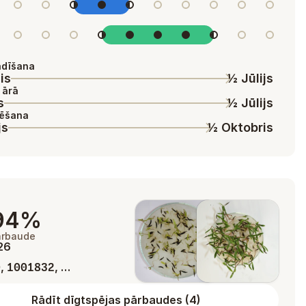
ādīšana
is
½ Jūlijs
 ārā
s
½ Jūlijs
dēšana
js
½ Oktobris
94%
ārbaude
026
,
, …
0
1001832
Rādīt dīgtspējas pārbaudes
(
4
)