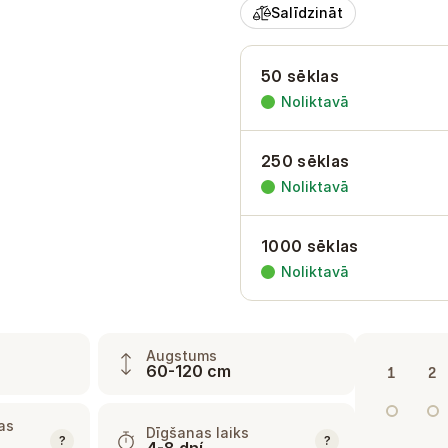
Salīdzināt
50 sēklas
Noliktavā
250 sēklas
Noliktavā
1000 sēklas
Noliktavā
Augstums
60-120 cm
1
2
as
Dīgšanas laiks
?
?