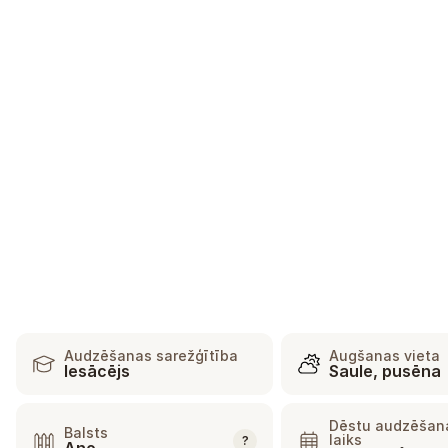
Audzēšanas sarežģītība
Augšanas vieta
Iesācējs
Saule, pusēna
Dēstu audzēšan
Balsts
laiks
?