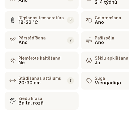
Ano
2-4 týdnů
Dīgšanas temperatūra
Galotņošana
?
18-22 °C
Ano
Pārstādīšana
Pašizsēja
?
Ano
Ano
Piemērots kaltēšanai
Sēklu apklāšana
Ne
Jā
Stādīšanas attālums
Suga
?
20-30 cm
Viengadīga
Ziedu krāsa
Balta, rozā