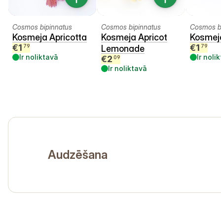
Cosmos bipinnatus
Cosmos bipinnatus
Cosmos b
Kosmeja Apricotta
Kosmeja Apricot
Kosmej
€
1
€
1
79
79
Lemonade
Ir noliktavā
Ir noli
€
2
09
Ir noliktavā
Audzēšana