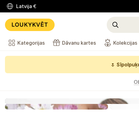
Latvija
€
Kategorijas
Dāvanu kartes
Kolekcijas
🌷
Sīpolpuķu
O