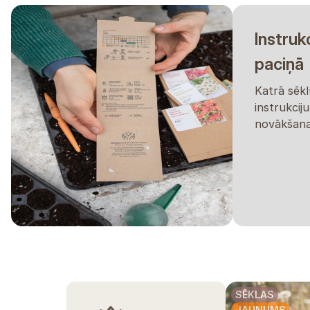
Instruk
paciņā
Katrā sēkl
instrukcij
novākšana
SĒKLAS
JAUNUMS