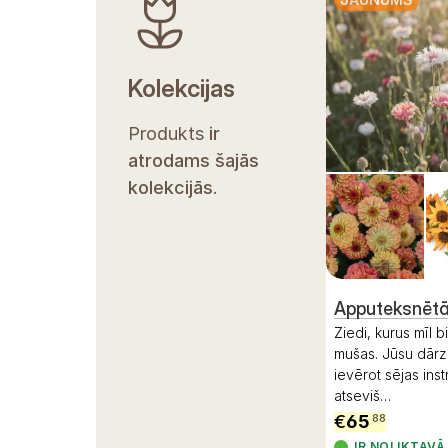
Kolekcijas
Produkts
ir
atrodams šajās
kolekcijās
.
Apputeksnētā
Ziedi, kurus mīl bi
mušas. Jūsu dārz
ievērot sējas inst
atseviš
…
€
65
88
IR NOLIKTAVĀ