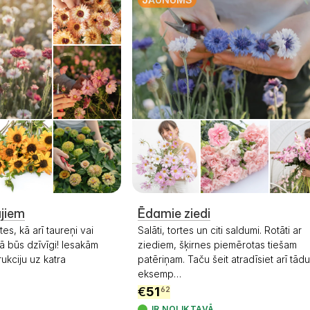
jiem
Ēdamie ziedi
tes, kā arī taureņi vai
Salāti, tortes un citi saldumi. Rotāti ar
ā būs dzīvīgi! Iesakām
ziediem, šķirnes piemērotas tiešam
rukciju uz katra
patēriņam. Taču šeit atradīsiet arī tād
eksemp
…
€
51
62
IR NOLIKTAVĀ