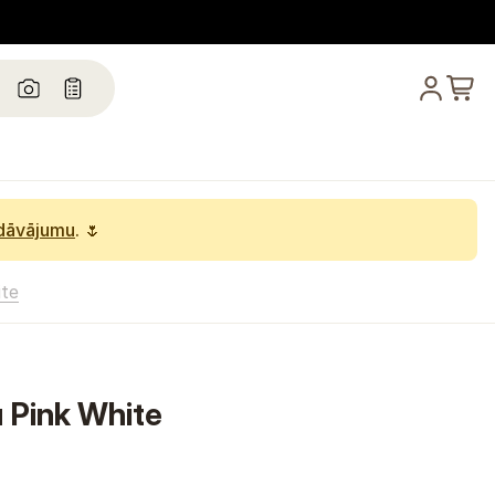
edāvājumu
. 🌷
ite
 Pink White