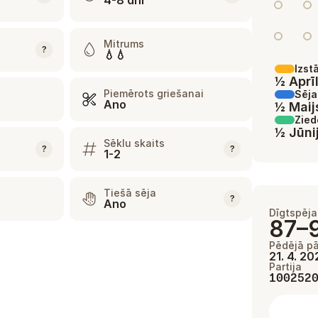
4-8 dní
Mitrums
?
💧💧
Izst
½ Aprīl
Piemērots griešanai
Sēja
Ano
½ Maij
Zie
½ Jūni
Sēklu skaits
?
?
1-2
Tiešā sēja
?
Ano
Dīgtspēja
87–
Pēdējā p
21. 4. 2
Partija
100252