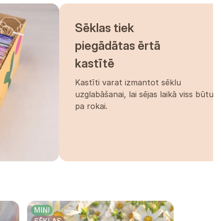
Sēklas tiek
piegādātas ērtā
kastītē
Kastīti varat izmantot sēklu
uzglabāšanai, lai sējas laikā viss būtu
pa rokai.
MINI
SĒKLAS