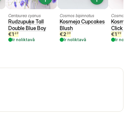
Centaurea cyanus
Cosmos bipinnatus
Cosmos b
Rudzupuķe Tall
Kosmeja Cupcakes
Kosmej
Double Blue Boy
Blush
Click 
€
1
€
2
€
1
69
09
99
Ir noliktavā
Ir noliktavā
Ir nol