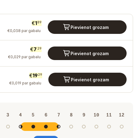
€
1
89
Pievienot grozam
€
0
,
038
par gabalu
€
7
29
Pievienot grozam
€
0
,
029
par gabalu
€
19
29
Pievienot grozam
€
0
,
019
par gabalu
3
4
5
6
7
8
9
10
11
12