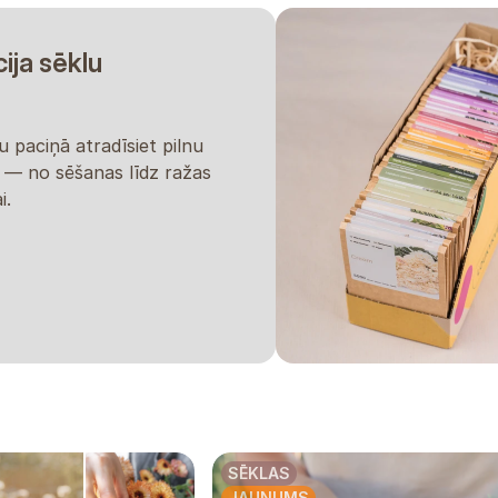
cija sēklu
u paciņā atradīsiet pilnu
u — no sēšanas līdz ražas
i.
SĒKLAS
JAUNUMS