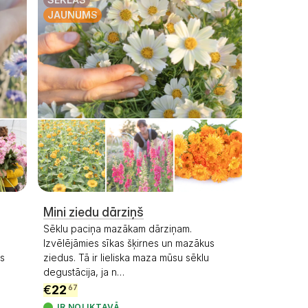
JAUNUMS
Mini ziedu dārziņš
Sēklu paciņa mazākam dārziņam.
Izvēlējāmies sīkas šķirnes un mazākus
us
ziedus. Tā ir lieliska maza mūsu sēklu
degustācija, ja n
…
€
22
67
IR NOLIKTAVĀ