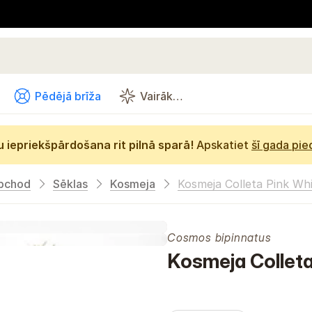
Pēdējā brīža
Vairāk…
 iepriekšpārdošana rit pilnā sparā!
Apskatiet
šī gada pi
bchod
Sēklas
Kosmeja
Kosmeja Colleta Pink Wh
Cosmos bipinnatus
Kosmeja Colleta