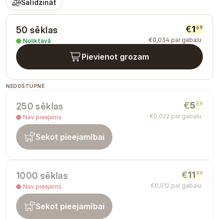
Salīdzināt
€
1
69
50 sēklas
€
0
,
034
par gabalu
Noliktavā
Pievienot grozam
NEDOSTUPNÉ
€
5
59
250 sēklas
€
0
,
022
par gabalu
Nav pieejams
Sekot pieejamībai
€
11
99
1000 sēklas
€
0
,
012
par gabalu
Nav pieejams
Sekot pieejamībai