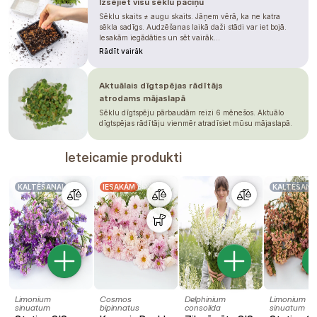
Izsējiet visu sēklu paciņu
Sēklu skaits ≠ augu skaits. Jāņem vērā, ka ne katra
sēkla sadīgs. Audzēšanas laikā daži stādi var iet bojā.
Iesakām iegādāties un sēt vairāk...
Rādīt vairāk
Aktuālais dīgtspējas rādītājs
atrodams mājaslapā
Sēklu dīgtspēju pārbaudām reizi 6 mēnešos. Aktuālo
dīgtspējas rādītāju vienmēr atradīsiet mūsu mājaslapā.
Ieteicamie produkti
KALTĒŠANAI
IESAKĀM
KALTĒŠANA
Limonium
Cosmos
Delphinium
Limonium
sinuatum
bipinnatus
consolida
sinuatum