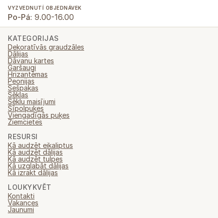
VYZVEDNUTÍ OBJEDNÁVEK
Po-Pá:
9.00-16.00
KATEGORIJAS
Dekoratīvās graudzāles
Dālijas
Dāvanu kartes
Garšaugi
Hrizantēmas
Peonijas
Sešpakas
Sēklas
Sēklu maisījumi
Sīpolpuķes
Viengadīgās puķes
Ziemcietes
RESURSI
Kā audzēt eikaliptus
Kā audzēt dālijas
Kā audzēt tulpes
Kā uzglabāt dālijas
Kā izrakt dālijas
LOUKYKVĚT
Kontakti
Vakances
Jaunumi