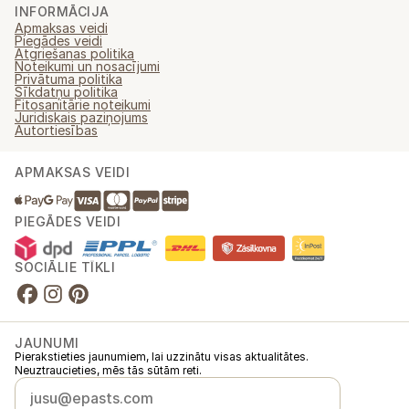
INFORMĀCIJA
Apmaksas veidi
Piegādes veidi
Atgriešanas politika
Noteikumi un nosacījumi
Privātuma politika
Sīkdatņu politika
Fitosanitārie noteikumi
Juridiskais paziņojums
Autortiesības
APMAKSAS VEIDI
PIEGĀDES VEIDI
SOCIĀLIE TĪKLI
JAUNUMI
Pierakstieties jaunumiem, lai uzzinātu visas aktualitātes.
Neuztraucieties, mēs tās sūtām reti.