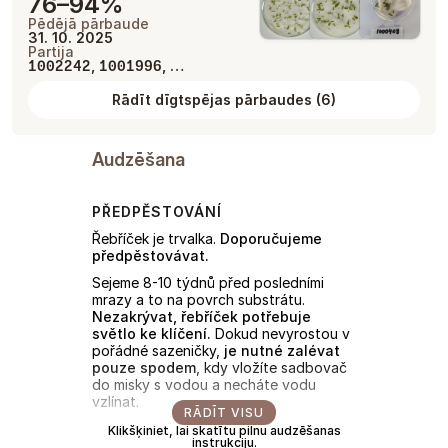
76–94%
Pēdējā pārbaude
31. 10. 2025
Partija
,
, …
1002242
1001996
Rādīt dīgtspējas pārbaudes
(
6
)
Audzēšana
PŘEDPĚSTOVÁNÍ
Řebříček je trvalka.
Doporučujeme
předpěstovávat.
Sejeme 8-10 týdnů před posledními
mrazy a to na povrch substrátu.
Nezakrývat, řebříček potřebuje
světlo ke klíčení.
Dokud nevyrostou v
pořádné sazeničky,
je nutné zalévat
pouze spodem
, kdy vložíte sadbovač
do misky s vodou a necháte vodu
vzlínat.
RĀDĪT VISU
Klikšķiniet, lai skatītu pilnu audzēšanas
PŘESAZENÍ
instrukciju.