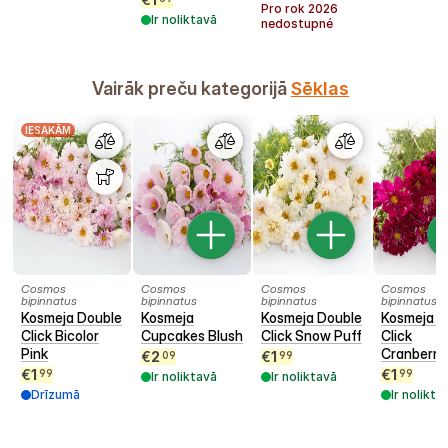
Pro rok
2026
Ir noliktavā
nedostupné
Vairāk preču kategorijā
Sēklas
IESAKĀM
Cosmos
Cosmos
Cosmos
Cosmos
bipinnatus
bipinnatus
bipinnatus
bipinnatus
Kosmeja Double
Kosmeja
Kosmeja Double
Kosmeja D
Click Bicolor
Cupcakes Blush
Click Snow Puff
Click
Pink
Cranberri
€
2
€
1
09
99
€
1
€
1
99
99
Ir noliktavā
Ir noliktavā
Drīzumā
Ir nolikta