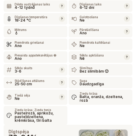
Dēstu audzēšanas laiks
Dīgšanas laiks
?
?
4-12 týdnů
6-12 dní
Dīgšanas temperatūra
Galotņošana
?
?
18-24 °C
Ne
Mitrums
Pārstādīšana
?
💧
Ano
Piemērots griešanai
Piemērots kaltēšanai
Ano
Ne
Piesaista apputeksnētājus 🐝
Sēklu apklāšana
?
Ano
Nē
Sēklu skaits
Slimības
?
3-6
Bez slimībām 🙂
Stādīšanas attālums
Suga
?
25-50 cm
Daudzgadīga
Ziedu krāsa
Tiešā sēja
Balta, oranža, dzeltena,
?
Ne
rozā
Ziedu krāsa: Ziedu tonis
Pasteļrozā, aprikožu,
pasteļdzeltena,
krēmkrāsa, tīri balta
Dīgtspēja