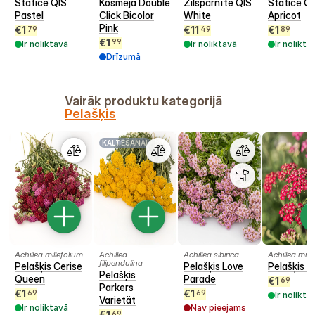
Statice QIS
Kosmeja Double
Zilspārnīte QIS
Statice Q
Pastel
Click Bicolor
White
Apricot
Pink
€
1
€
11
€
1
79
49
89
€
1
99
Ir noliktavā
Ir noliktavā
Ir nolikta
Drīzumā
Vairāk produktu kategorijā
Pelašķis
KALTĒŠANAI
Achillea millefolium
Achillea
Achillea sibirica
Achillea mill
filipendulina
Pelašķis Cerise
Pelašķis Love
Pelašķis C
Pelašķis
Queen
Parade
€
1
69
Parkers
€
1
€
1
69
69
Ir nolikta
Varietät
Ir noliktavā
Nav pieejams
€
1
69