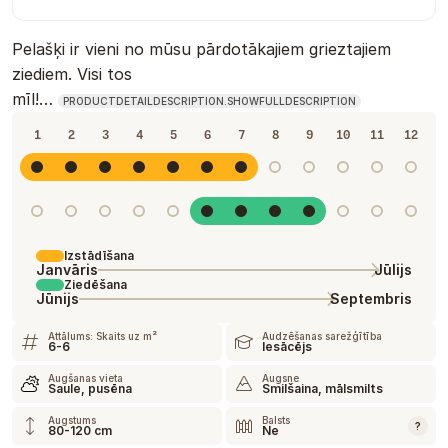
Pelašķi ir vieni no mūsu pārdotākajiem grieztajiem
ziediem. Visi tos
mīl!…
PRODUCTDETAILDESCRIPTION.SHOWFULLDESCRIPTION
1
2
3
4
5
6
7
8
9
10
11
12
Izstādīšana
Janvāris
Jūlijs
Ziedēšana
Jūnijs
Septembris
Attālums: Skaits uz m²
Audzēšanas sarežģītība
6-6
Iesācējs
Augšanas vieta
Augsne
Saule, pusēna
Smilšaina, mālsmilts
Augstums
Balsts
?
80-120 cm
Ne