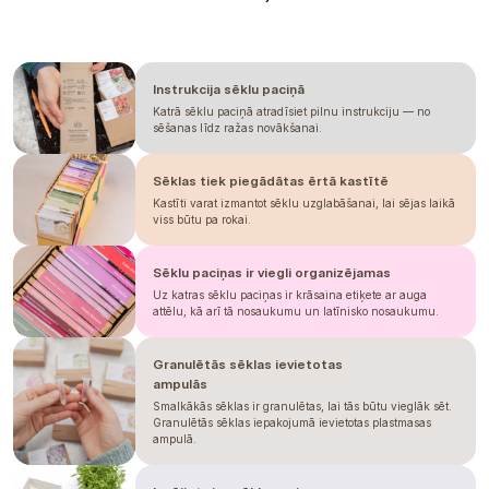
Zhruba 3 týdny po vysetí můžeme
přesazovat do květináčů, kde necháme
řebříček dorůst na přesazení.
Instrukcija sēklu paciņā
VYSAZENÍ
Katrā sēklu paciņā atradīsiet pilnu instrukciju — no
Ven pak přesazujeme po posledních
sēšanas līdz ražas novākšanai.
mrazech 45 cm od sebe.
Doporučujeme oporu!
Sēklas tiek piegādātas ērtā kastītē
Kastīti varat izmantot sēklu uzglabāšanai, lai sējas laikā
Sniegtā informācija ir balstīta uz mūsu pieredzi,
viss būtu pa rokai.
lūdzu, izmantojiet to tikai kā orientieri. Termiņi var
mainīties atkarībā no sezonas, klimata, atrašanās
vietas, sējas un pārstādīšanas datumiem, kā arī,
iespējams, apstākļiem siltumnīcā. Mēs vienmēr
Sēklu paciņas ir viegli organizējamas
iesakām pārbaudīt, kā augs uzvedas jūsu apstākļos.
Lūdzu, neuztveriet to kā garantiju.
Uz katras sēklu paciņas ir krāsaina etiķete ar auga
attēlu, kā arī tā nosaukumu un latīnisko nosaukumu.
Granulētās sēklas ievietotas
ampulās
Smalkākās sēklas ir granulētas, lai tās būtu vieglāk sēt.
Granulētās sēklas iepakojumā ievietotas plastmasas
ampulā.