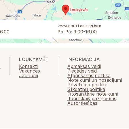
VYZVEDNUTÍ OBJEDNÁVEK
6.00
Po-Pá:
9.00-16.00
LOUKYKVĚT
INFORMĀCIJA
s
Kontakti
Apmaksas veidi
Vakances
Piegādes veidi
Jaunumi
Atgriešanas politika
Noteikumi un nosacījumi
Privātuma politika
Sīkdatņu politika
Fitosanitārie noteikumi
Juridiskais paziņojums
Autortiesības