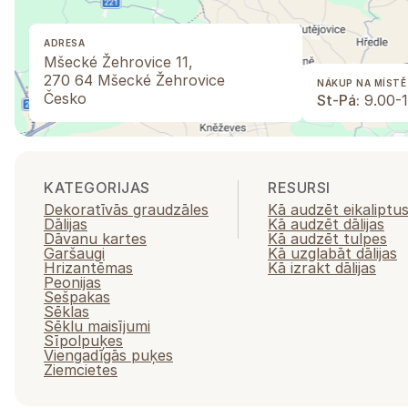
ADRESA
Mšecké Žehrovice 11,
270 64 Mšecké Žehrovice
NÁKUP NA MÍSTĚ
Česko
St-Pá:
9.00-1
KATEGORIJAS
RESURSI
Dekoratīvās graudzāles
Kā audzēt eikaliptu
Dālijas
Kā audzēt dālijas
Dāvanu kartes
Kā audzēt tulpes
Garšaugi
Kā uzglabāt dālijas
Hrizantēmas
Kā izrakt dālijas
Peonijas
Sešpakas
Sēklas
Sēklu maisījumi
Sīpolpuķes
Viengadīgās puķes
Ziemcietes