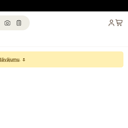
edāvājumu
. 🌷