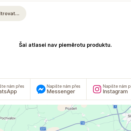
iltrovat…
Šai atlasei nav piemērotu produktu.
šte nám přes
Napište nám přes
Napište nám p
atsApp
Messenger
Instagram