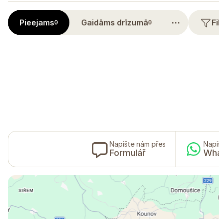
⋯
Pieejams
Gaidāms drīzumā
F
0
0
Napište nám přes
Napi
Formulář
Wh