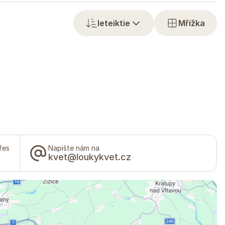
Ieteiktie
Mřížka
řes
Napište nám na
kvet@loukykvet.cz