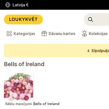
Latvija
€
Kategorijas
Dāvanu kartes
Kolekcijas
🌷
Sīpolpuķu
Bells of Ireland
Sēklu maisījumi
Bells of Ireland