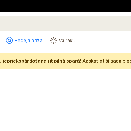
Pēdējā brīža
Vairāk…
 iepriekšpārdošana rit pilnā sparā!
Apskatiet
šī gada pi