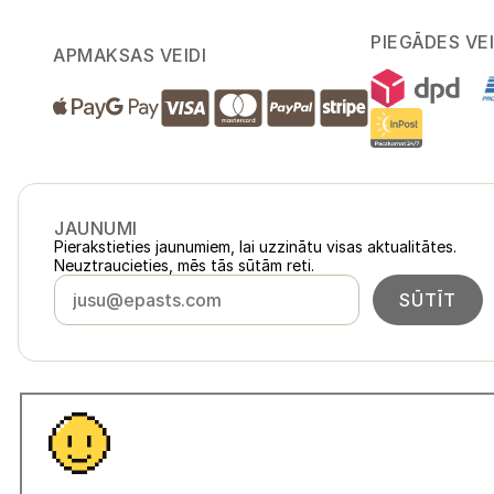
PIEGĀDES VEI
APMAKSAS VEIDI
JAUNUMI
Pierakstieties jaunumiem, lai uzzinātu visas aktualitātes.
Neuztraucieties, mēs tās sūtām reti.
SŪTĪT
Latvija
loukykvet.lv
Česko
loukykvet.cz
Slovensko
loukykvet.sk
© 2016 →
2026
Loukykvět s.r.o.
Polska
loukykvet.pl