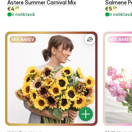
Astere Summer Carnival Mix
Salmene P
€
4
€
5
29
59
Ir noliktavā
Ir noliktav
MIX BAREV
MIX BAREV