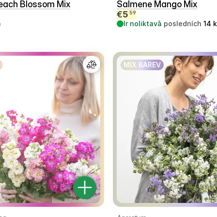
each Blossom Mix
Salmene Mango Mix
€
5
59
ā
Ir noliktavā
posledních
14
MIX BAREV