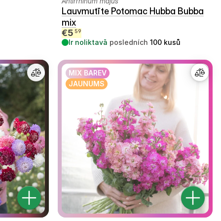
Antirrhinum majus
Lauvmutīte Potomac Hubba Bubba
mix
€
5
59
Ir noliktavā
posledních
100
kusů
MIX BAREV
JAUNUMS