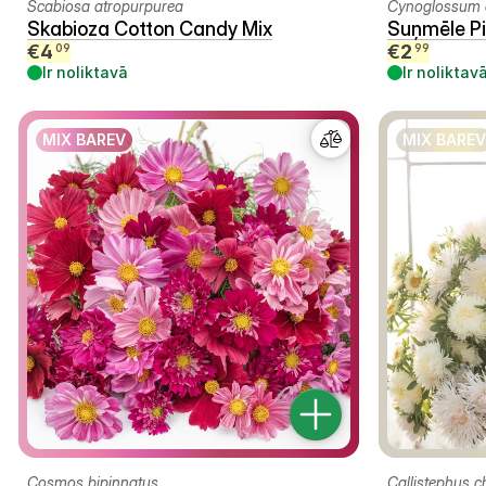
Scabiosa atropurpurea
Cynoglossum 
Skabioza Cotton Candy Mix
Suņmēle Pi
€
4
€
2
09
99
Ir noliktavā
Ir noliktav
MIX BAREV
MIX BAREV
Cosmos bipinnatus
Callistephus c