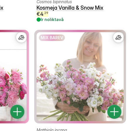
Cosmos bipinnatus
ix
Kosmeja Vanilla & Snow Mix
€
4
29
Ir noliktavā
MIX BAREV
Matthiola incana