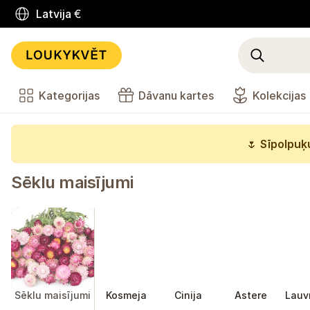
Latvija
€
Kategorijas
Dāvanu kartes
Kolekcijas
🌷
Sīpolpuķu
Sēklu maisījumi
Sēklu maisījumi
Kosmeja
Cinija
Astere
Lauv