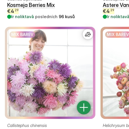
Kosmeja Berries Mix
Astere Van
€
4
€
4
29
29
Ir noliktavā
posledních
96
kusů
Ir noliktav
MIX BAREV
MIX BAREV
Callistephus chinensis
Helichrysum b