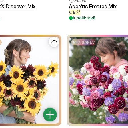
na
Ageratum
oX Discover Mix
Agerāts Frosted Mix
€
4
09
ā
Ir noliktavā
MIX BAREV