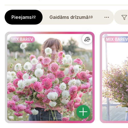
⋯
Pieejams
Gaidāms drīzumā
22
10
MIX BAREV
MIX BAREV