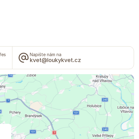
řes
Napište nám na
kvet@loukykvet.cz