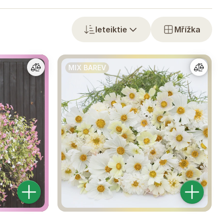
Ieteiktie
Mřížka
MIX BAREV