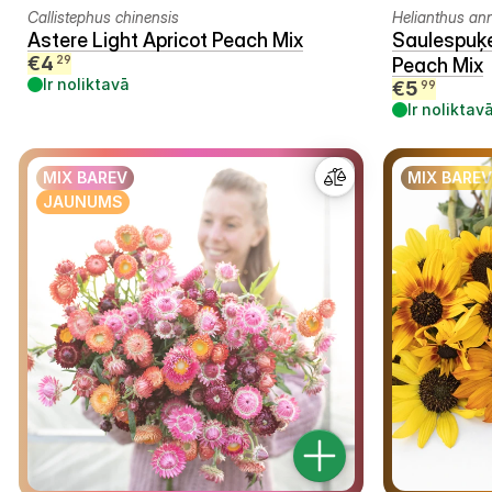
Callistephus chinensis
Helianthus an
Astere Light Apricot Peach Mix
Saulespuķ
€
4
29
Peach Mix
Ir noliktavā
€
5
99
Ir noliktav
MIX BAREV
MIX BAREV
JAUNUMS