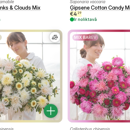
amabile
Saponaria vaccaria
nks & Clouds Mix
Ģipsene Cotton Candy M
€
4
29
ā
Ir noliktavā
MIX BAREV
hinensis
Callistephus chinensis