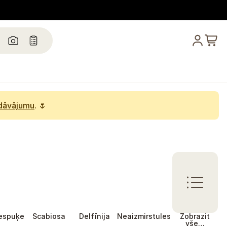
edāvājumu
. 🌷
espuķe
Scabiosa
Delfīnija
Neaizmirstules
Zobrazit
vše…