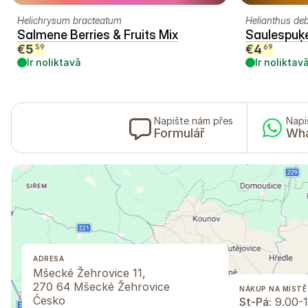
Helichrysum bracteatum
Helianthus debi
Salmene Berries & Fruits Mix
Saulespuķe
€
5
€
4
59
69
Ir noliktavā
Ir noliktav
Napište nám přes
Napi
Formulář
Wh
ADRESA
Mšecké Žehrovice 11,
270 64 Mšecké Žehrovice
NÁKUP NA MÍSTĚ
Česko
St-Pá:
9.00-1