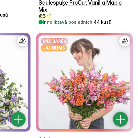
Saulespuķe ProCut Vanilla Maple
Mix
kusů
€
5
99
Ir noliktavā
posledních
44
kusů
MIX BAREV
JAUNUMS