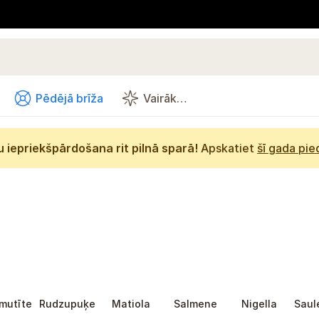
Pēdējā brīža
Vairāk…
 iepriekšpārdošana rit pilnā sparā!
Apskatiet
šī gada pi
mutīte
Rudzupuķe
Matiola
Salmene
Nigella
Saul