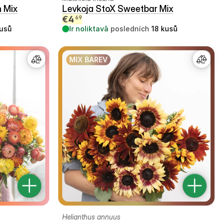
 Mix
Levkoja StoX Sweetbar Mix
€
4
69
usů
Ir noliktavā
posledních
18
kusů
MIX BAREV
Helianthus annuus