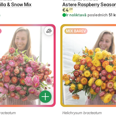
illa & Snow Mix
Astere Raspberry Season
€
4
29
ā
Ir noliktavā
posledních
51
k
MIX BAREV
racteatum
Helichrysum bracteatum