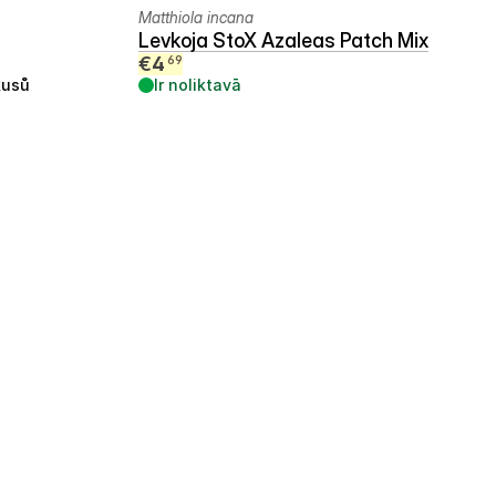
Matthiola incana
Levkoja StoX Azaleas Patch Mix
€
4
69
kusů
Ir noliktavā