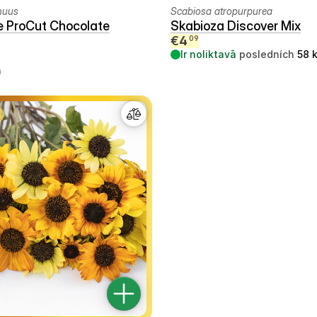
nuus
Scabiosa atropurpurea
e ProCut Chocolate
Skabioza Discover Mix
€
4
09
Ir noliktavā
posledních
58
ā