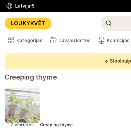
Latvija
€
Kategorijas
Dāvanu kartes
Kolekcijas
🌷
Sīpolpuķu
Creeping thyme
Ziemcietes
Creeping thyme