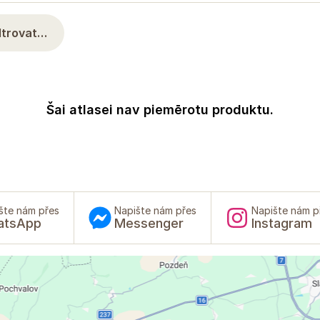
iltrovat…
Šai atlasei nav piemērotu produktu.
šte nám přes
Napište nám přes
Napište nám p
atsApp
Messenger
Instagram