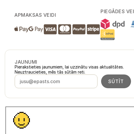
PIEGĀDES VEI
APMAKSAS VEIDI
JAUNUMI
Pierakstieties jaunumiem, lai uzzinātu visas aktualitātes.
Neuztraucieties, mēs tās sūtām reti.
SŪTĪT
Latvija
loukykvet.lv
Česko
loukykvet.cz
Slovensko
loukykvet.sk
© 2016 →
2026
Loukykvět s.r.o.
Polska
loukykvet.pl