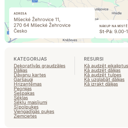
ADRESA
Mšecké Žehrovice 11,
270 64 Mšecké Žehrovice
NÁKUP NA MÍSTĚ
Česko
St-Pá:
9.00-1
KATEGORIJAS
RESURSI
Dekoratīvās graudzāles
Kā audzēt eikaliptu
Dālijas
Kā audzēt dālijas
Dāvanu kartes
Kā audzēt tulpes
Garšaugi
Kā uzglabāt dālijas
Hrizantēmas
Kā izrakt dālijas
Peonijas
Sešpakas
Sēklas
Sēklu maisījumi
Sīpolpuķes
Viengadīgās puķes
Ziemcietes