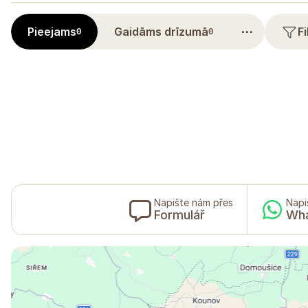
⋯
Pieejams
Gaidāms drīzumā
F
0
0
Napište nám přes
Napi
Formulář
Wh