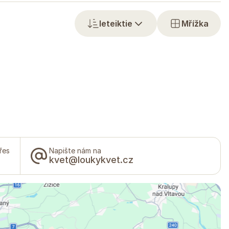
Ieteiktie
Mřížka
řes
Napište nám na
kvet@loukykvet.cz