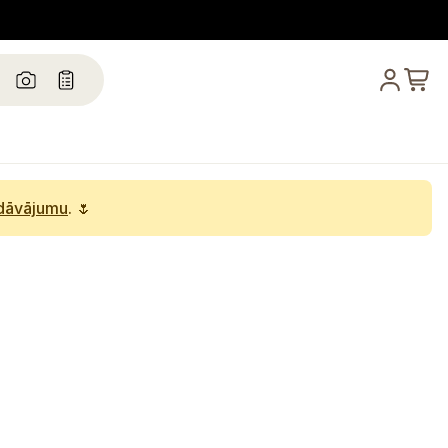
edāvājumu
. 🌷