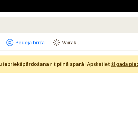
Pēdējā brīža
Vairāk…
 iepriekšpārdošana rit pilnā sparā!
Apskatiet
šī gada pi