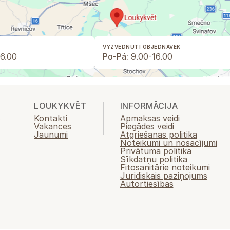
VYZVEDNUTÍ OBJEDNÁVEK
6.00
Po-Pá:
9.00-16.00
LOUKYKVĚT
INFORMĀCIJA
s
Kontakti
Apmaksas veidi
Vakances
Piegādes veidi
Jaunumi
Atgriešanas politika
Noteikumi un nosacījumi
Privātuma politika
Sīkdatņu politika
Fitosanitārie noteikumi
Juridiskais paziņojums
Autortiesības