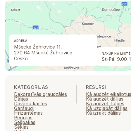
ADRESA
Mšecké Žehrovice 11,
270 64 Mšecké Žehrovice
NÁKUP NA MÍSTĚ
Česko
St-Pá:
9.00-1
KATEGORIJAS
RESURSI
Dekoratīvās graudzāles
Kā audzēt eikaliptu
Dālijas
Kā audzēt dālijas
Dāvanu kartes
Kā audzēt tulpes
Garšaugi
Kā uzglabāt dālijas
Hrizantēmas
Kā izrakt dālijas
Peonijas
Sešpakas
Sēklas