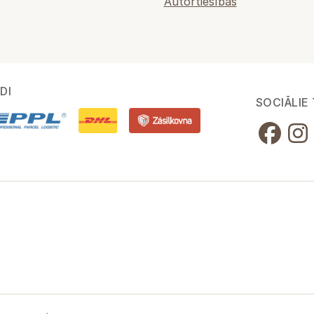
Autortiesības
DI
SOCIĀLIE 