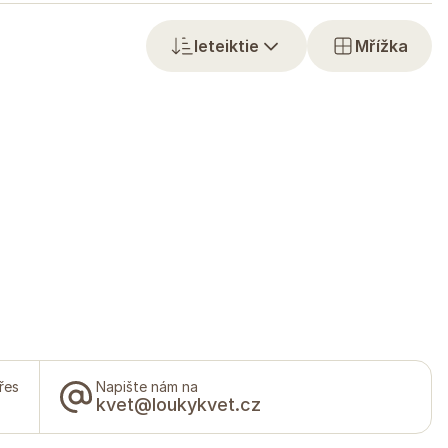
Ieteiktie
Mřížka
řes
Napište nám na
kvet@loukykvet.cz