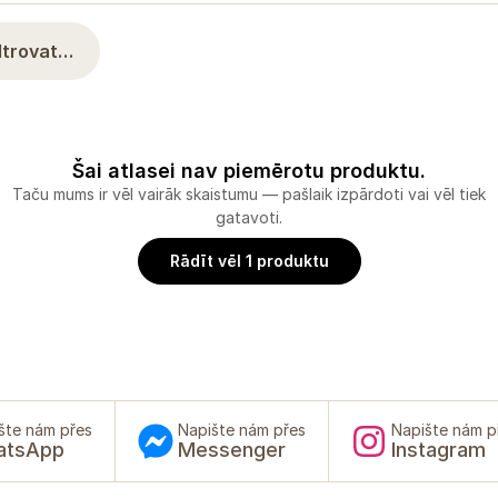
iltrovat…
Šai atlasei nav piemērotu produktu.
Taču mums ir vēl vairāk skaistumu — pašlaik izpārdoti vai vēl tiek
gatavoti.
Rādīt vēl 1 produktu
šte nám přes
Napište nám přes
Napište nám p
atsApp
Messenger
Instagram