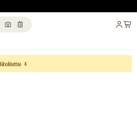
edāvājumu
. 🌷