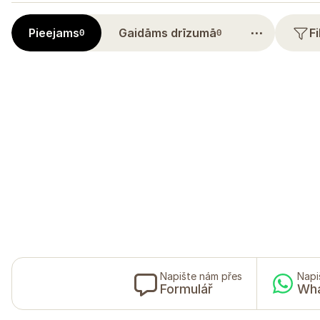
⋯
Pieejams
Gaidāms drīzumā
F
0
0
Napište nám přes
Napi
Formulář
Wh