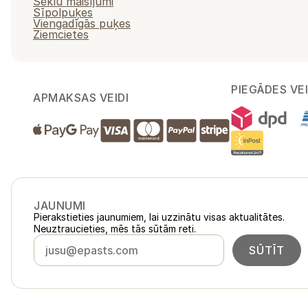
Sēklu maisījumi
Sīpolpuķes
Viengadīgās puķes
Ziemcietes
PIEGĀDES VEI
APMAKSAS VEIDI
JAUNUMI
Pierakstieties jaunumiem, lai uzzinātu visas aktualitātes.
Neuztraucieties, mēs tās sūtām reti.
SŪTĪT