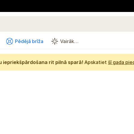
Pēdējā brīža
Vairāk…
 iepriekšpārdošana rit pilnā sparā!
Apskatiet
šī gada pi