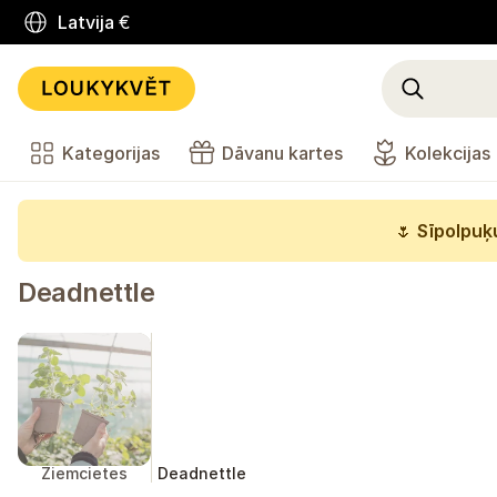
Latvija
€
Kategorijas
Dāvanu kartes
Kolekcijas
🌷
Sīpolpuķu
Deadnettle
Ziemcietes
Deadnettle