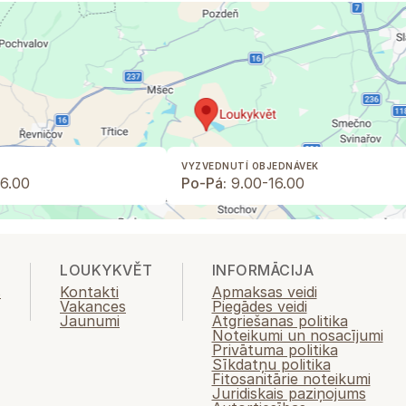
VYZVEDNUTÍ OBJEDNÁVEK
6.00
Po-Pá:
9.00-16.00
LOUKYKVĚT
INFORMĀCIJA
s
Kontakti
Apmaksas veidi
Vakances
Piegādes veidi
Jaunumi
Atgriešanas politika
Noteikumi un nosacījumi
Privātuma politika
Sīkdatņu politika
Fitosanitārie noteikumi
Juridiskais paziņojums