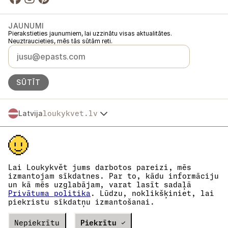
JAUNUMI
Pierakstieties jaunumiem, lai uzzinātu visas aktualitātes.
Neuztraucieties, mēs tās sūtām reti.
SŪTĪT
Latvija
loukykvet.lv
Česko
© 2016 →
2026
Loukykvět s.r.o.
Slovensko
Loukykvět s.r.o. ir reģistrēts Prāgas pilsētas tiesas Komercreģistrā, C
Polska
sadaļā, lieta 268616.
Österreich
Mēs piedalāmies EKO-KOM apvienotajā izpildes sistēmā ar numuru
Deutschland
EKF00180493.
Lai Loukykvět jums darbotos pareizi, mēs
Augu pasu izsniegšanai mēs izmantojam reģistrācijas numuru 0636.
France
izmantojam sīkdatnes. Par to, kādu informāciju
Mūsu uzņēmuma reģistrācijas numurs ir 05663687, PVN maksātāja
un kā mēs uzglabājam, varat lasīt sadaļā
België
numurs ir CZ05663687.
Privātuma politika
. Lūdzu, noklikšķiniet, lai
Danmark
Datu kastes ID ir eng827q.
piekristu sīkdatņu izmantošanai.
EORI numurs ir CZ05663687.
Eesti
Mēs esam PVN maksātāji.
España
Verze
Nepiekrītu
20302
PRODUCTION
Piekrītu ✓
Suomi