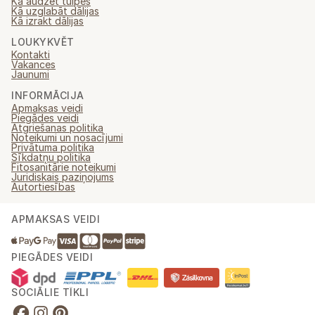
Kā audzēt tulpes
Kā uzglabāt dālijas
Kā izrakt dālijas
LOUKYKVĚT
Kontakti
Vakances
Jaunumi
INFORMĀCIJA
Apmaksas veidi
Piegādes veidi
Atgriešanas politika
Noteikumi un nosacījumi
Privātuma politika
Sīkdatņu politika
Fitosanitārie noteikumi
Juridiskais paziņojums
Autortiesības
APMAKSAS VEIDI
PIEGĀDES VEIDI
SOCIĀLIE TĪKLI