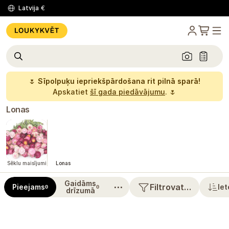
Latvija
€
🌷
Sīpolpuķu iepriekšpārdošana rit pilnā sparā!
Apskatiet
šī gada piedāvājumu
. 🌷
Lonas
Sēklu maisījumi
Lonas
Gaidāms
⋯
Filtrovat…
Pieejams
Iet
0
0
drīzumā