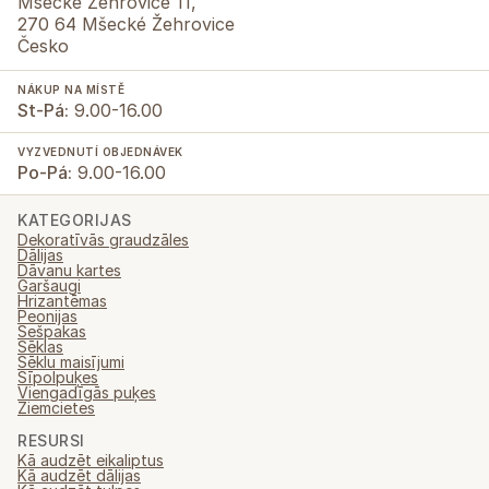
Mšecké Žehrovice 11,
270 64 Mšecké Žehrovice
Česko
NÁKUP NA MÍSTĚ
St-Pá:
9.00-16.00
VYZVEDNUTÍ OBJEDNÁVEK
Po-Pá:
9.00-16.00
KATEGORIJAS
Dekoratīvās graudzāles
Dālijas
Dāvanu kartes
Garšaugi
Hrizantēmas
Peonijas
Sešpakas
Sēklas
Sēklu maisījumi
Sīpolpuķes
Viengadīgās puķes
Ziemcietes
RESURSI
Kā audzēt eikaliptus
Kā audzēt dālijas