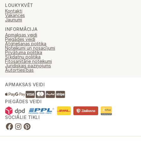
LOUKYKVĚT
Kontakti
Vakances
Jaunumi
INFORMĀCIJA
Apmaksas veidi
Piegādes veidi
Atgriešanas politika
Noteikumi un nosacījumi
Privātuma politika
Sīkdatņu politika
Fitosanitārie noteikumi
Juridiskais paziņojums
Autortiesības
APMAKSAS VEIDI
PIEGĀDES VEIDI
SOCIĀLIE TĪKLI