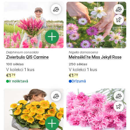
Delphinium consolida
Nigella damascena
Zivierbulis QIS Carmine
Melnsēklīte Miss Jekyll Rose
100 sēklas
250 sēklas
V kolekci
1
kus
V kolekci
1
kus
€
1
€
1
79
79
Ir noliktavā
Drīzumā