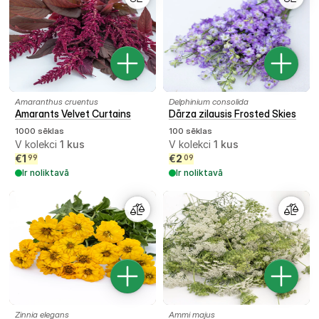
Amaranthus cruentus
Delphinium consolida
Amarants Velvet Curtains
Dārza zilausis Frosted Skies
1000 sēklas
100 sēklas
V kolekci
1
kus
V kolekci
1
kus
€
1
€
2
99
09
Ir noliktavā
Ir noliktavā
Zinnia elegans
Ammi majus