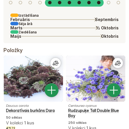
Izstādīšana
Februāris
Septembris
Sēja ārā
Marts
½ Oktobris
Ziedēšana
Maijs
Oktobris
Položky
Daucus carota
Centaurea cyanus
Dekoratīvais burkāns Dara
Rudzupuķe Tall Double Blue
Boy
50 sēklas
V kolekci
1
kus
250 sēklas
V kolekci
1
kus
€
1
79