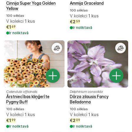
Cinnija Super Yoga Golden
Ammija Graceland
Yellow
100 sēklas
100 sēklas
V kolekci
1
kus
V kolekci
1
kus
€
2
59
€
1
69
Ir noliktavā
Ir noliktavā
Calendula officinalis
Delphinium consolida
Ārstniecības kliņģerīte
Dārza zilausis Fancy
Pygmy Buff
Belladonna
100 sēklas
100 sēklas
V kolekci
1
kus
V kolekci
1
kus
€
1
€
2
99
09
Ir noliktavā
Ir noliktavā