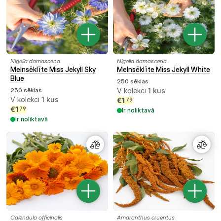
Nigella damascena
Nigella damascena
Melnsēklīte Miss Jekyll Sky
Melnsēklīte Miss Jekyll White
Blue
250 sēklas
250 sēklas
V kolekci
1
kus
V kolekci
1
kus
€
1
79
€
1
79
Ir noliktavā
Ir noliktavā
Calendula officinalis
Amaranthus cruentus