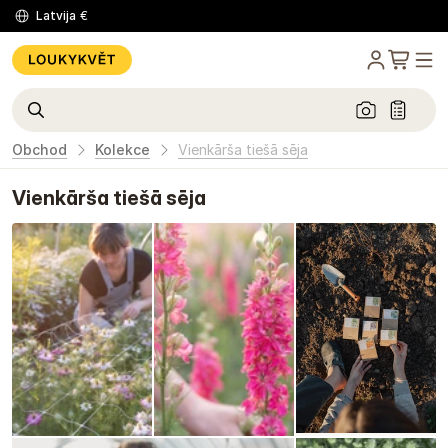
Latvija
€
Obchod
Kolekce
Vienkārša tiešā sēja
Vienkārša tiešā sēja