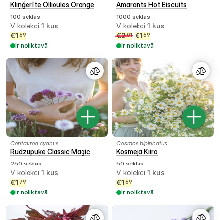
Kliņģerīte Ollioules Orange
Amarants Hot Biscuits
100 sēklas
1000 sēklas
V kolekci
1
kus
V kolekci
1
kus
€
1
€
2
€
1
69
01
69
Ir noliktavā
Ir noliktavā
Centaurea cyanus
Cosmos bipinnatus
Rudzupuķe Classic Magic
Kosmeja Kiiro
250 sēklas
50 sēklas
V kolekci
1
kus
V kolekci
1
kus
€
1
€
1
79
69
Ir noliktavā
Ir noliktavā