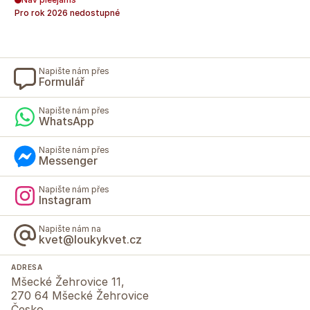
Pro rok
2026
nedostupné
Napište nám přes
Formulář
Napište nám přes
WhatsApp
Napište nám přes
Messenger
Napište nám přes
Instagram
Napište nám na
kvet@loukykvet.cz
ADRESA
Mšecké Žehrovice 11,
270 64 Mšecké Žehrovice
Česko