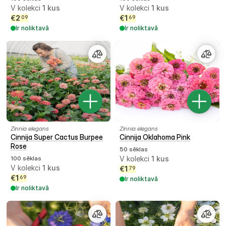
V kolekci
1
kus
V kolekci
1
kus
€
2
€
1
09
69
Ir noliktavā
Ir noliktavā
Zinnia elegans
Zinnia elegans
Cinnija Super Cactus Burpee
Cinnija Oklahoma Pink
Rose
50 sēklas
100 sēklas
V kolekci
1
kus
V kolekci
1
kus
€
1
79
€
1
69
Ir noliktavā
Ir noliktavā