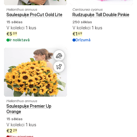
Helianthus annuus
Centaurea cyanus
Saulespuķe ProCut Gold Lite
Rudzupuķe Tall Double Pinkie
15 sēklas
250 sēklas
V kolekci
1
kus
V kolekci
1
kus
€
5
€
1
09
69
Ir noliktavā
Drīzumā
Helianthus annuus
Saulespuķe Premier Up
Orange
15 sēklas
V kolekci
1
kus
€
2
29
Nav pieejams