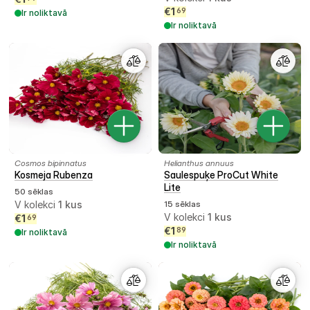
€
1
69
Ir noliktavā
Ir noliktavā
Cosmos bipinnatus
Helianthus annuus
Kosmeja Rubenza
Saulespuķe ProCut White
Lite
50 sēklas
V kolekci
1
kus
15 sēklas
V kolekci
1
kus
€
1
69
€
1
89
Ir noliktavā
Ir noliktavā