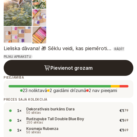
Lieliska dāvana! 🎁 Sēklu veidi, kas piemēroti…
RĀDĪT
PILNU APRAKSTU
Pievienot grozam
PIEEJAMĪBA
23 noliktavā
2 gaidāmi drīzumā
2 nav pieejami
PRECES ŠAJĀ KOLEKCIJĀ
Dekoratīvais burkāns Dara
€
1
1
×
79
50 sēklas
Rudzupuķe Tall Double Blue Boy
€
1
1
×
69
250 sēklas
Kosmeja Rubenza
€
1
1
×
69
50 sēklas