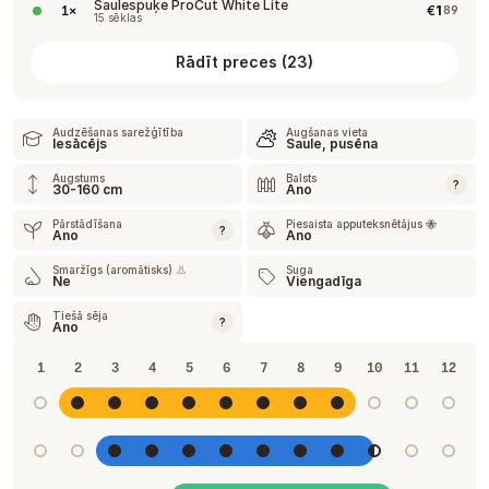
Saulespuķe ProCut White Lite
€
1
1
×
89
15 sēklas
Rādīt preces
(
23
)
Audzēšanas sarežģītība
Augšanas vieta
Iesācējs
Saule, pusēna
Augstums
Balsts
?
30-160 cm
Ano
Pārstādīšana
Piesaista apputeksnētājus 🐝
?
Ano
Ano
Smaržīgs (aromātisks) 👃
Suga
Ne
Viengadīga
Tiešā sēja
?
Ano
1
2
3
4
5
6
7
8
9
10
11
12