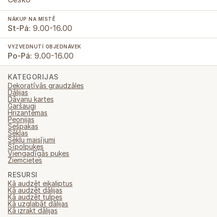
NÁKUP NA MÍSTĚ
St-Pá:
9.00-16.00
VYZVEDNUTÍ OBJEDNÁVEK
Po-Pá:
9.00-16.00
KATEGORIJAS
Dekoratīvās graudzāles
Dālijas
Dāvanu kartes
Garšaugi
Hrizantēmas
Peonijas
Sešpakas
Sēklas
Sēklu maisījumi
Sīpolpuķes
Viengadīgās puķes
Ziemcietes
RESURSI
Kā audzēt eikaliptus
Kā audzēt dālijas
Kā audzēt tulpes
Kā uzglabāt dālijas
Kā izrakt dālijas