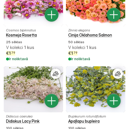
Cosmos bipinnatus
Zinnia elegans
Kosmeja Rosetta
Cinija Oklahoma Salmon
25 sēklas
50 sēklas
V kolekci
1
kus
V kolekci
1
kus
€
1
€
1
79
79
Ir noliktavā
Ir noliktavā
Didiscus caerulea
Bupleurum rotundifolium
Didiskus Lacy Pink
Apaļlapu bupleira
100 sēklas
100 sēklas