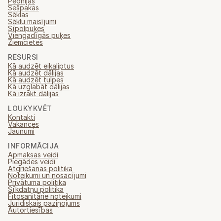
Peonijas
Sešpakas
Sēklas
Sēklu maisījumi
Sīpolpuķes
Viengadīgās puķes
Ziemcietes
RESURSI
Kā audzēt eikaliptus
Kā audzēt dālijas
Kā audzēt tulpes
Kā uzglabāt dālijas
Kā izrakt dālijas
LOUKYKVĚT
Kontakti
Vakances
Jaunumi
INFORMĀCIJA
Apmaksas veidi
Piegādes veidi
Atgriešanas politika
Noteikumi un nosacījumi
Privātuma politika
Sīkdatņu politika
Fitosanitārie noteikumi
Juridiskais paziņojums
Autortiesības