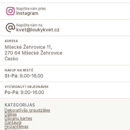
Napište nám přes
Instagram
Napište nám na
kvet@loukykvet.cz
ADRESA
Mšecké Žehrovice 11,
270 64 Mšecké Žehrovice
Česko
NÁKUP NA MÍSTĚ
St-Pá:
9.00-16.00
VYZVEDNUTÍ OBJEDNÁVEK
Po-Pá:
9.00-16.00
KATEGORIJAS
Dekoratīvās graudzāles
Dālijas
Dāvanu kartes
Garšaugi
Hrizantēmas