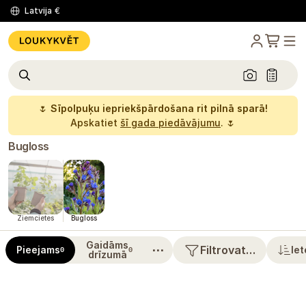
Latvija
€
🌷
Sīpolpuķu iepriekšpārdošana rit pilnā sparā!
Apskatiet
šī gada piedāvājumu
. 🌷
Bugloss
Ziemcietes
Bugloss
Gaidāms
⋯
Filtrovat…
Pieejams
Iet
0
0
drīzumā