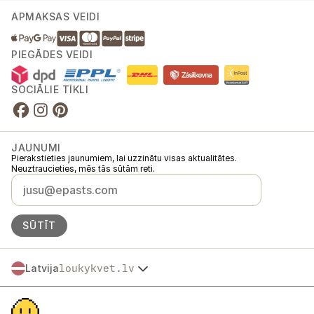
APMAKSAS VEIDI
PIEGĀDES VEIDI
SOCIĀLIE TĪKLI
JAUNUMI
Pierakstieties jaunumiem, lai uzzinātu visas aktualitātes.
Neuztraucieties, mēs tās sūtām reti.
SŪTĪT
Latvija
loukykvet.lv
Česko
© 2016 →
2026
Loukykvět s.r.o.
Slovensko
Loukykvět s.r.o. ir reģistrēts Prāgas pilsētas tiesas Komercreģistrā, C
Polska