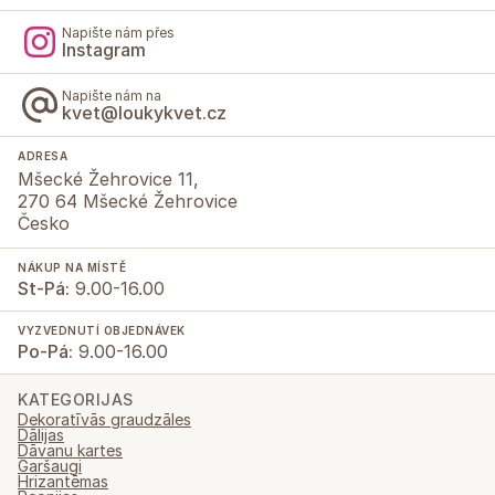
Napište nám přes
Instagram
Napište nám na
kvet@loukykvet.cz
ADRESA
Mšecké Žehrovice 11,
270 64 Mšecké Žehrovice
Česko
NÁKUP NA MÍSTĚ
St-Pá:
9.00-16.00
VYZVEDNUTÍ OBJEDNÁVEK
Po-Pá:
9.00-16.00
KATEGORIJAS
Dekoratīvās graudzāles
Dālijas
Dāvanu kartes
Garšaugi
Hrizantēmas