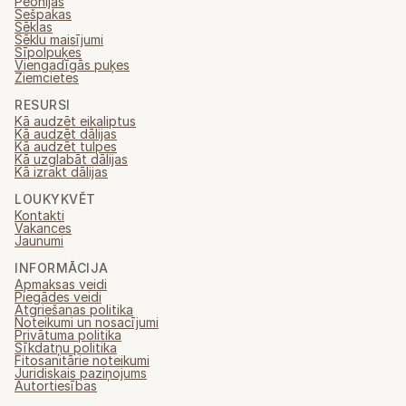
Peonijas
Sešpakas
Sēklas
Sēklu maisījumi
Sīpolpuķes
Viengadīgās puķes
Ziemcietes
RESURSI
Kā audzēt eikaliptus
Kā audzēt dālijas
Kā audzēt tulpes
Kā uzglabāt dālijas
Kā izrakt dālijas
LOUKYKVĚT
Kontakti
Vakances
Jaunumi
INFORMĀCIJA
Apmaksas veidi
Piegādes veidi
Atgriešanas politika
Noteikumi un nosacījumi
Privātuma politika
Sīkdatņu politika
Fitosanitārie noteikumi
Juridiskais paziņojums
Autortiesības