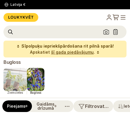
Latvija
€
🌷
Sīpolpuķu iepriekšpārdošana rit pilnā sparā!
Apskatiet
šī gada piedāvājumu
. 🌷
Bugloss
Ziemcietes
Bugloss
Gaidāms
⋯
Filtrovat…
Pieejams
Iet
0
0
drīzumā