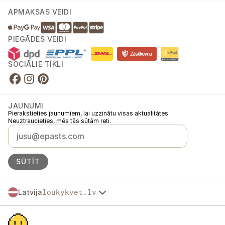
APMAKSAS VEIDI
PIEGĀDES VEIDI
SOCIĀLIE TĪKLI
JAUNUMI
Pierakstieties jaunumiem, lai uzzinātu visas aktualitātes.
Neuztraucieties, mēs tās sūtām reti.
SŪTĪT
Latvija
loukykvet.lv
Česko
© 2016 →
2026
Loukykvět s.r.o.
Slovensko
Loukykvět s.r.o. ir reģistrēts Prāgas pilsētas tiesas Komercreģistrā, C
Polska