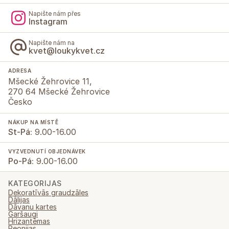
Napište nám přes
Instagram
Napište nám na
kvet@loukykvet.cz
ADRESA
Mšecké Žehrovice 11,
270 64 Mšecké Žehrovice
Česko
NÁKUP NA MÍSTĚ
St-Pá:
9.00-16.00
VYZVEDNUTÍ OBJEDNÁVEK
Po-Pá:
9.00-16.00
KATEGORIJAS
Dekoratīvās graudzāles
Dālijas
Dāvanu kartes
Garšaugi
Hrizantēmas
Peonijas