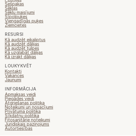
Sešpakas
Sēklas
Sēklu maisījumi
Sīpolpuķes
Viengadīgās puķes
Ziemcietes
RESURSI
Kā audzēt eikaliptus
Kā audzēt dālijas
Kā audzēt tulpes
Kā uzglabāt dālijas
Kā izrakt dālijas
LOUKYKVĚT
Kontakti
Vakances
Jaunumi
INFORMĀCIJA
Apmaksas veidi
Piegādes veidi
Atgriešanas politika
Noteikumi un nosacījumi
Privātuma politika
Sīkdatņu politika
Fitosanitārie noteikumi
Juridiskais paziņojums
Autortiesības