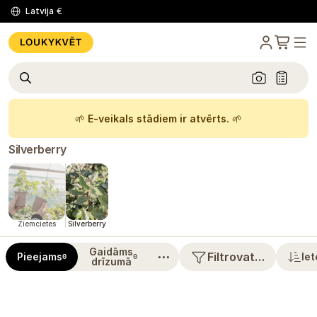
Latvija
€
🌱
E-veikals stādiem ir atvērts.
🌱
Silverberry
Ziemcietes
Silverberry
Gaidāms
⋯
Filtrovat…
Pieejams
Iet
0
0
drīzumā