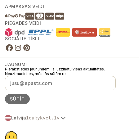
APMAKSAS VEIDI
PIEGĀDES VEIDI
SOCIĀLIE TĪKLI
JAUNUMI
Pierakstieties jaunumiem, lai uzzinātu visas aktualitātes.
Neuztraucieties, mēs tās sūtām reti.
SŪTĪT
Latvija
loukykvet.lv
Česko
© 2016 →
2026
Loukykvět s.r.o.
Slovensko
Loukykvět s.r.o. ir reģistrēts Prāgas pilsētas tiesas Komercreģistrā, C
Polska