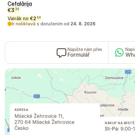
Cefalārija
€
3
39
Vairāk no
€
2
59
Ir noliktavā
s doručením od
24. 8. 2026
Napište nám přes
Napi
Formulář
Wh
ADRESA
Mšecké Žehrovice 11,
270 64 Mšecké Žehrovice
NÁKUP NA MÍSTĚ
Česko
St-Pá:
9.00-1