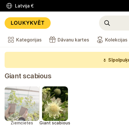
Latvija
€
Kategorijas
Dāvanu kartes
Kolekcijas
🌷
Sīpolpuķu
Giant scabious
Ziemcietes
Giant scabious