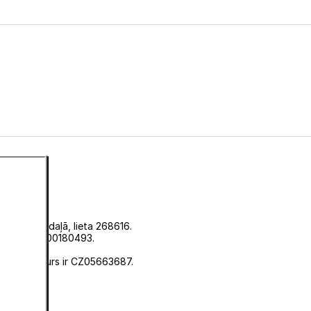
istrā, C sadaļā, lieta 268616.
 numuru EKF00180493.
u 0636.
ātāja numurs ir CZ05663687.