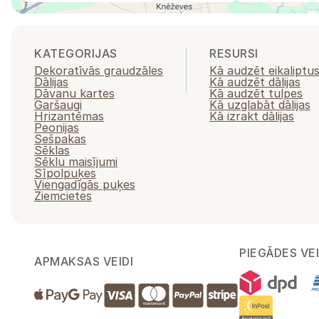
KATEGORIJAS
RESURSI
Dekoratīvās graudzāles
Kā audzēt eikaliptu
Dālijas
Kā audzēt dālijas
Dāvanu kartes
Kā audzēt tulpes
Garšaugi
Kā uzglabāt dālijas
Hrizantēmas
Kā izrakt dālijas
Peonijas
Sešpakas
Sēklas
Sēklu maisījumi
Sīpolpuķes
Viengadīgās puķes
Ziemcietes
PIEGĀDES VEI
APMAKSAS VEIDI