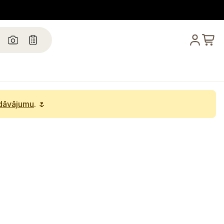
edāvājumu
. 🌷