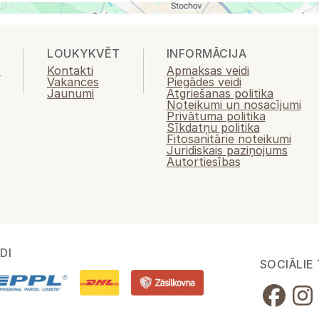
LOUKYKVĚT
INFORMĀCIJA
s
Kontakti
Apmaksas veidi
Vakances
Piegādes veidi
Jaunumi
Atgriešanas politika
Noteikumi un nosacījumi
Privātuma politika
Sīkdatņu politika
Fitosanitārie noteikumi
Juridiskais paziņojums
Autortiesības
DI
SOCIĀLIE 