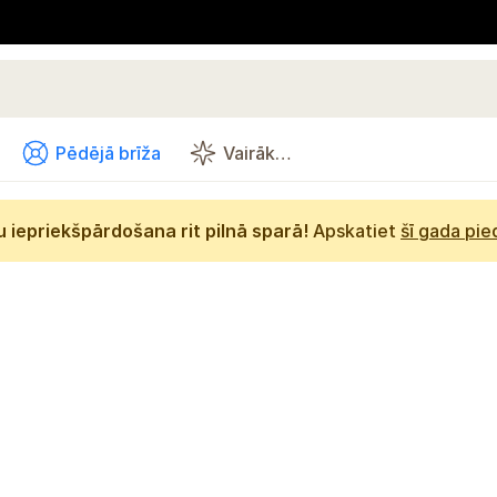
Pēdējā brīža
Vairāk…
 iepriekšpārdošana rit pilnā sparā!
Apskatiet
šī gada pi