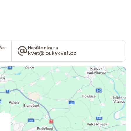
řes
Napište nám na
kvet@loukykvet.cz