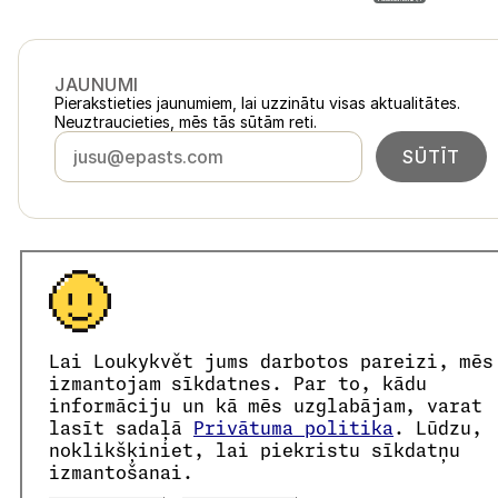
JAUNUMI
Pierakstieties jaunumiem, lai uzzinātu visas aktualitātes.
Neuztraucieties, mēs tās sūtām reti.
SŪTĪT
Latvija
loukykvet.lv
Česko
loukykvet.cz
Slovensko
loukykvet.sk
© 2016 →
2026
Loukykvět s.r.o.
Polska
loukykvet.pl
Lai Loukykvět jums darbotos pareizi, mēs
Loukykvět s.r.o. ir reģistrēts Prāgas pilsētas tiesas Komercreģ
Österreich
loukykvet.at
Mēs piedalāmies EKO-KOM apvienotajā izpildes sistēmā ar
izmantojam sīkdatnes. Par to, kādu
Deutschland
Augu pasu izsniegšanai mēs izmantojam reģistrācijas numur
loukykvet.de
informāciju un kā mēs uzglabājam, varat
Mūsu uzņēmuma reģistrācijas numurs ir 05663687, PVN maks
France
lasīt sadaļā
Privātuma politika
. Lūdzu,
loukykvet.fr
Datu kastes ID ir eng827q.
noklikšķiniet, lai piekristu sīkdatņu
België
loukykvet.be
EORI numurs ir CZ05663687.
izmantošanai.
Mēs esam PVN maksātāji.
Danmark
loukykvet.dk