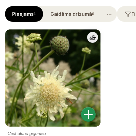
⋯
Pieejams
Gaidāms drīzumā
F
1
0
Cephalaria gigantea