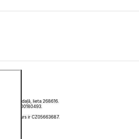
istrā, C sadaļā, lieta 268616.
 numuru EKF00180493.
u 0636.
ātāja numurs ir CZ05663687.