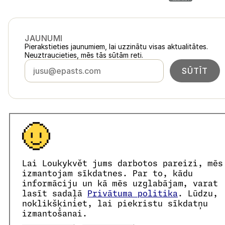
JAUNUMI
Pierakstieties jaunumiem, lai uzzinātu visas aktualitātes.
Neuztraucieties, mēs tās sūtām reti.
SŪTĪT
Latvija
loukykvet.lv
Česko
loukykvet.cz
Slovensko
loukykvet.sk
© 2016 →
2026
Loukykvět s.r.o.
Polska
loukykvet.pl
Lai Loukykvět jums darbotos pareizi, mēs
Loukykvět s.r.o. ir reģistrēts Prāgas pilsētas tiesas Komercreģ
Österreich
loukykvet.at
Mēs piedalāmies EKO-KOM apvienotajā izpildes sistēmā ar
izmantojam sīkdatnes. Par to, kādu
Deutschland
Augu pasu izsniegšanai mēs izmantojam reģistrācijas numur
loukykvet.de
informāciju un kā mēs uzglabājam, varat
Mūsu uzņēmuma reģistrācijas numurs ir 05663687, PVN maks
France
lasīt sadaļā
Privātuma politika
. Lūdzu,
loukykvet.fr
Datu kastes ID ir eng827q.
noklikšķiniet, lai piekristu sīkdatņu
België
loukykvet.be
EORI numurs ir CZ05663687.
izmantošanai.
Mēs esam PVN maksātāji.
Danmark
loukykvet.dk