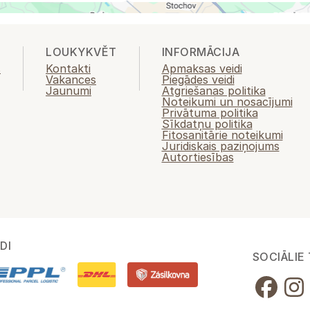
LOUKYKVĚT
INFORMĀCIJA
s
Kontakti
Apmaksas veidi
Vakances
Piegādes veidi
Jaunumi
Atgriešanas politika
Noteikumi un nosacījumi
Privātuma politika
Sīkdatņu politika
Fitosanitārie noteikumi
Juridiskais paziņojums
Autortiesības
DI
SOCIĀLIE 