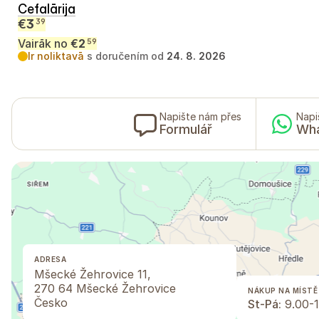
Cefalārija
€
3
39
Vairāk no
€
2
59
Ir noliktavā
s doručením od
24. 8. 2026
Napište nám přes
Napi
Formulář
Wh
ADRESA
Mšecké Žehrovice 11,
270 64 Mšecké Žehrovice
NÁKUP NA MÍSTĚ
Česko
St-Pá:
9.00-1