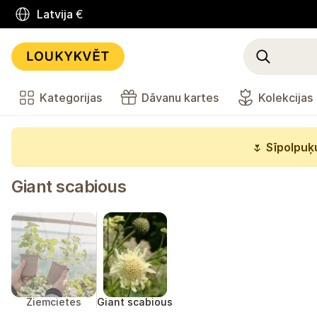
Latvija
€
Kategorijas
Dāvanu kartes
Kolekcijas
🌷
Sīpolpuķu
Giant scabious
Ziemcietes
Giant scabious