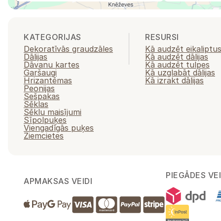
KATEGORIJAS
RESURSI
Dekoratīvās graudzāles
Kā audzēt eikaliptu
Dālijas
Kā audzēt dālijas
Dāvanu kartes
Kā audzēt tulpes
Garšaugi
Kā uzglabāt dālijas
Hrizantēmas
Kā izrakt dālijas
Peonijas
Sešpakas
Sēklas
Sēklu maisījumi
Sīpolpuķes
Viengadīgās puķes
Ziemcietes
PIEGĀDES VEI
APMAKSAS VEIDI