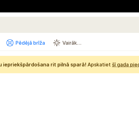
Pēdējā brīža
Vairāk…
 iepriekšpārdošana rit pilnā sparā!
Apskatiet
šī gada pi