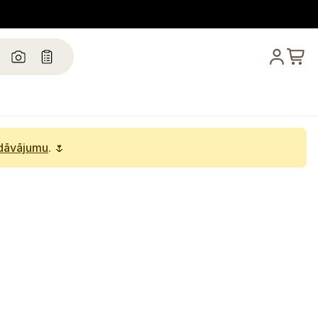
edāvājumu
. 🌷