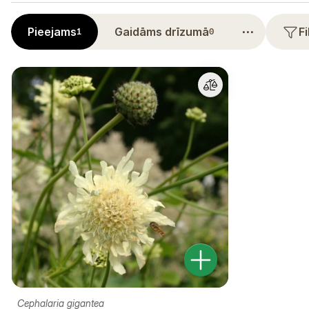
⋯
Pieejams
Gaidāms drīzumā
F
1
0
Cephalaria gigantea