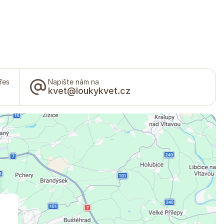
řes
Napište nám na
kvet@loukykvet.cz