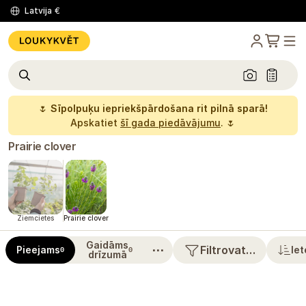
Latvija
€
🌷
Sīpolpuķu iepriekšpārdošana rit pilnā sparā!
Apskatiet
šī gada piedāvājumu
. 🌷
Prairie clover
Ziemcietes
Prairie clover
Gaidāms
⋯
Filtrovat…
Pieejams
Iet
0
0
drīzumā