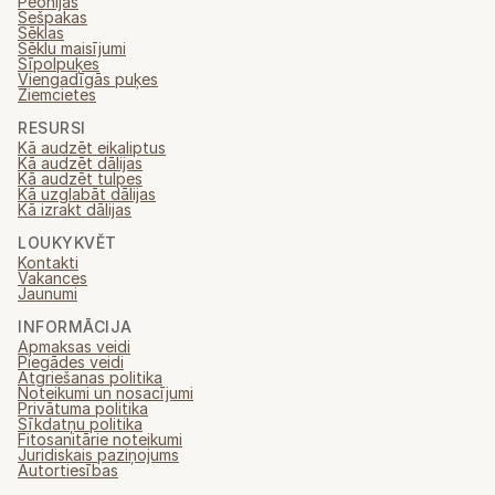
Peonijas
Sešpakas
Sēklas
Sēklu maisījumi
Sīpolpuķes
Viengadīgās puķes
Ziemcietes
RESURSI
Kā audzēt eikaliptus
Kā audzēt dālijas
Kā audzēt tulpes
Kā uzglabāt dālijas
Kā izrakt dālijas
LOUKYKVĚT
Kontakti
Vakances
Jaunumi
INFORMĀCIJA
Apmaksas veidi
Piegādes veidi
Atgriešanas politika
Noteikumi un nosacījumi
Privātuma politika
Sīkdatņu politika
Fitosanitārie noteikumi
Juridiskais paziņojums
Autortiesības