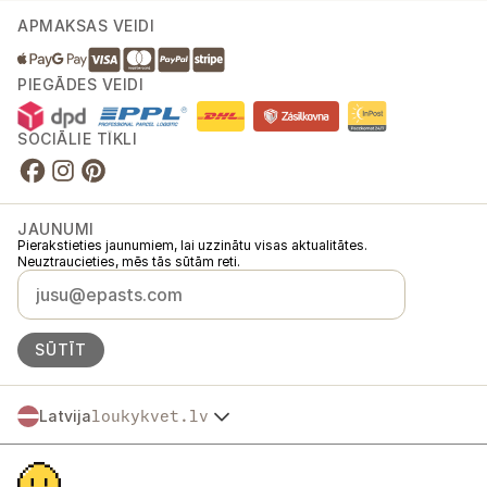
APMAKSAS VEIDI
PIEGĀDES VEIDI
SOCIĀLIE TĪKLI
JAUNUMI
Pierakstieties jaunumiem, lai uzzinātu visas aktualitātes.
Neuztraucieties, mēs tās sūtām reti.
SŪTĪT
Latvija
loukykvet.lv
Česko
© 2016 →
2026
Loukykvět s.r.o.
Slovensko
Loukykvět s.r.o. ir reģistrēts Prāgas pilsētas tiesas Komercreģistrā, C
Polska