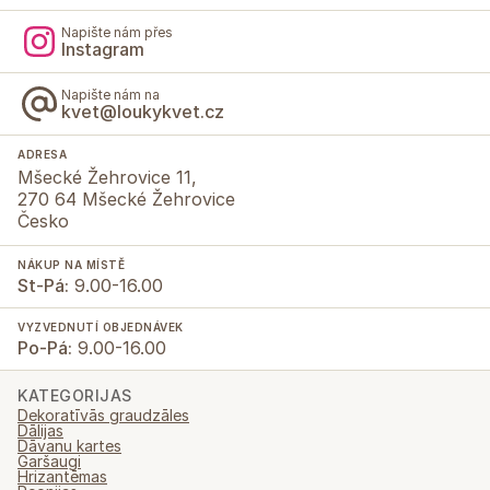
Napište nám přes
Instagram
Napište nám na
kvet@loukykvet.cz
ADRESA
Mšecké Žehrovice 11,
270 64 Mšecké Žehrovice
Česko
NÁKUP NA MÍSTĚ
St-Pá:
9.00-16.00
VYZVEDNUTÍ OBJEDNÁVEK
Po-Pá:
9.00-16.00
KATEGORIJAS
Dekoratīvās graudzāles
Dālijas
Dāvanu kartes
Garšaugi
Hrizantēmas