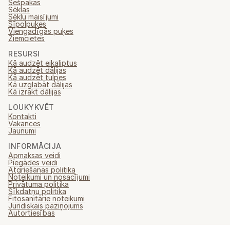
Sešpakas
Sēklas
Sēklu maisījumi
Sīpolpuķes
Viengadīgās puķes
Ziemcietes
RESURSI
Kā audzēt eikaliptus
Kā audzēt dālijas
Kā audzēt tulpes
Kā uzglabāt dālijas
Kā izrakt dālijas
LOUKYKVĚT
Kontakti
Vakances
Jaunumi
INFORMĀCIJA
Apmaksas veidi
Piegādes veidi
Atgriešanas politika
Noteikumi un nosacījumi
Privātuma politika
Sīkdatņu politika
Fitosanitārie noteikumi
Juridiskais paziņojums
Autortiesības