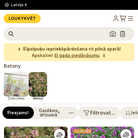
Latvija
€
🌷
Sīpolpuķu iepriekšpārdošana rit pilnā sparā!
Apskatiet
šī gada piedāvājumu
. 🌷
Betony
Ziemcietes
Betony
Gaidāms
⋯
Filtrovat…
Pieejams
Iet
2
0
drīzumā
JAUNUMS