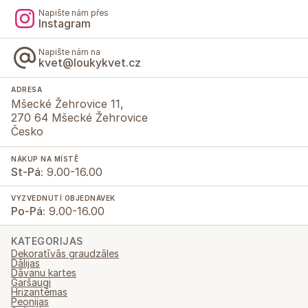
Napište nám přes
Instagram
Napište nám na
kvet@loukykvet.cz
ADRESA
Mšecké Žehrovice 11,
270 64 Mšecké Žehrovice
Česko
NÁKUP NA MÍSTĚ
St-Pá:
9.00-16.00
VYZVEDNUTÍ OBJEDNÁVEK
Po-Pá:
9.00-16.00
KATEGORIJAS
Dekoratīvās graudzāles
Dālijas
Dāvanu kartes
Garšaugi
Hrizantēmas
Peonijas