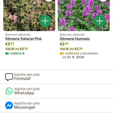
Betonica officinalis
Betonica officinalis
Sārmene Saharan Pink
Sārmene Hummelo
€
3
€
3
39
39
Vairāk no
€
2
Vairāk no
€
2
39
39
Ir noliktavā
Ir noliktavā
s doručením
od
31. 8. 2026
Napište nám přes
Formulář
Napište nám přes
WhatsApp
Napište nám přes
Messenger