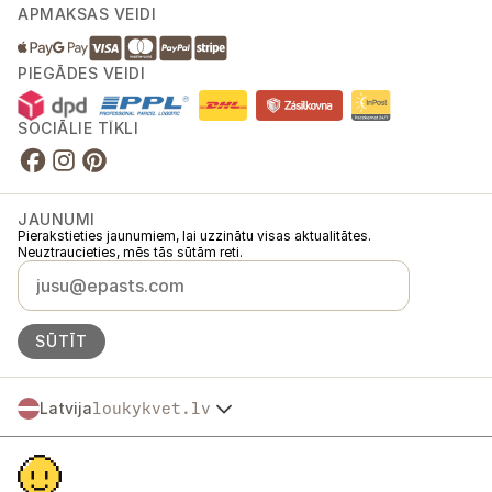
APMAKSAS VEIDI
PIEGĀDES VEIDI
SOCIĀLIE TĪKLI
JAUNUMI
Pierakstieties jaunumiem, lai uzzinātu visas aktualitātes.
Neuztraucieties, mēs tās sūtām reti.
SŪTĪT
Latvija
loukykvet.lv
Česko
© 2016 →
2026
Loukykvět s.r.o.
Slovensko
Loukykvět s.r.o. ir reģistrēts Prāgas pilsētas tiesas Komercreģistrā, C
Polska
sadaļā, lieta 268616.