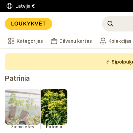
Latvija
€
Kategorijas
Dāvanu kartes
Kolekcijas
🌷
Sīpolpuķu
Patrinia
Ziemcietes
Patrinia