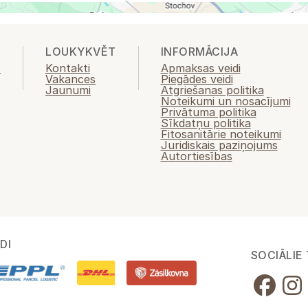
LOUKYKVĚT
INFORMĀCIJA
s
Kontakti
Apmaksas veidi
Vakances
Piegādes veidi
Jaunumi
Atgriešanas politika
Noteikumi un nosacījumi
Privātuma politika
Sīkdatņu politika
Fitosanitārie noteikumi
Juridiskais paziņojums
Autortiesības
DI
SOCIĀLIE 