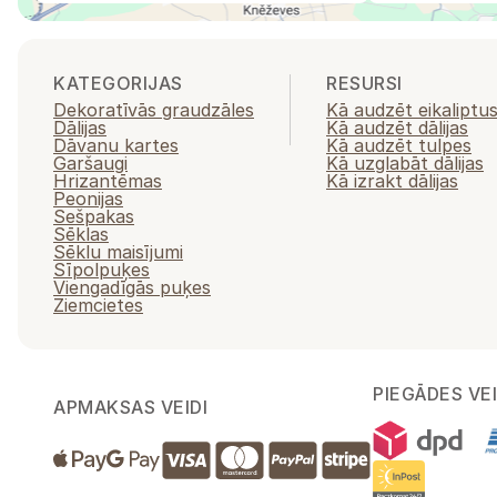
KATEGORIJAS
RESURSI
Dekoratīvās graudzāles
Kā audzēt eikaliptu
Dālijas
Kā audzēt dālijas
Dāvanu kartes
Kā audzēt tulpes
Garšaugi
Kā uzglabāt dālijas
Hrizantēmas
Kā izrakt dālijas
Peonijas
Sešpakas
Sēklas
Sēklu maisījumi
Sīpolpuķes
Viengadīgās puķes
Ziemcietes
PIEGĀDES VEI
APMAKSAS VEIDI