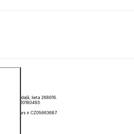
istrā, C sadaļā, lieta 268616.
 numuru EKF00180493.
u 0636.
ātāja numurs ir CZ05663687.