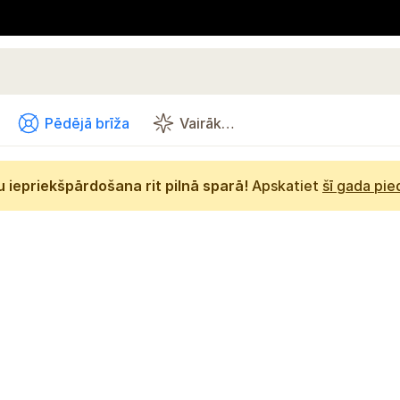
Pēdējā brīža
Vairāk…
 iepriekšpārdošana rit pilnā sparā!
Apskatiet
šī gada pi