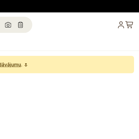
edāvājumu
. 🌷