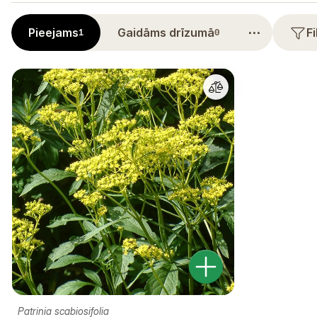
⋯
Pieejams
Gaidāms drīzumā
F
1
0
Patrinia scabiosifolia