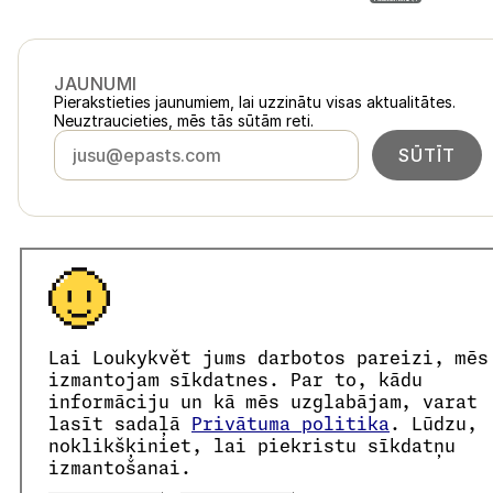
JAUNUMI
Pierakstieties jaunumiem, lai uzzinātu visas aktualitātes.
Neuztraucieties, mēs tās sūtām reti.
SŪTĪT
Latvija
loukykvet.lv
Česko
loukykvet.cz
Slovensko
loukykvet.sk
© 2016 →
2026
Loukykvět s.r.o.
Polska
loukykvet.pl
Lai Loukykvět jums darbotos pareizi, mēs
Loukykvět s.r.o. ir reģistrēts Prāgas pilsētas tiesas Komercreģ
Österreich
loukykvet.at
Mēs piedalāmies EKO-KOM apvienotajā izpildes sistēmā ar
izmantojam sīkdatnes. Par to, kādu
Deutschland
Augu pasu izsniegšanai mēs izmantojam reģistrācijas numur
loukykvet.de
informāciju un kā mēs uzglabājam, varat
Mūsu uzņēmuma reģistrācijas numurs ir 05663687, PVN maks
France
lasīt sadaļā
Privātuma politika
. Lūdzu,
loukykvet.fr
Datu kastes ID ir eng827q.
noklikšķiniet, lai piekristu sīkdatņu
België
loukykvet.be
EORI numurs ir CZ05663687.
izmantošanai.
Mēs esam PVN maksātāji.
Danmark
loukykvet.dk