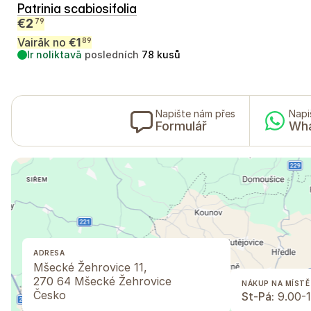
Patrinia scabiosifolia
€
2
79
Vairāk no
€
1
89
Ir noliktavā
posledních
78
kusů
Napište nám přes
Napi
Formulář
Wh
ADRESA
Mšecké Žehrovice 11,
270 64 Mšecké Žehrovice
NÁKUP NA MÍSTĚ
Česko
St-Pá:
9.00-1