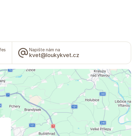
řes
Napište nám na
kvet@loukykvet.cz