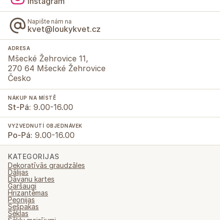
Instagram
Napište nám na
kvet@loukykvet.cz
ADRESA
Mšecké Žehrovice 11,
270 64 Mšecké Žehrovice
Česko
NÁKUP NA MÍSTĚ
St-Pá:
9.00-16.00
VYZVEDNUTÍ OBJEDNÁVEK
Po-Pá:
9.00-16.00
KATEGORIJAS
Dekoratīvās graudzāles
Dālijas
Dāvanu kartes
Garšaugi
Hrizantēmas
Peonijas
Sešpakas
Sēklas