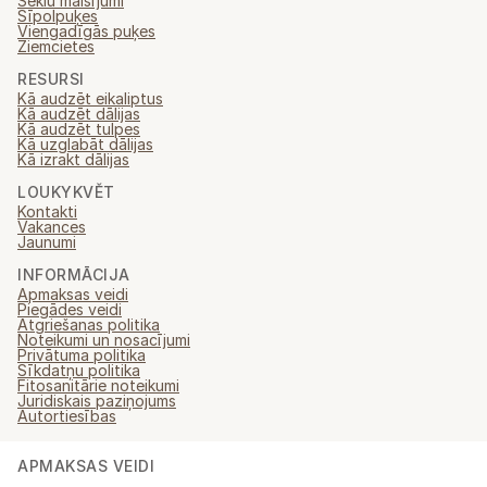
Sēklu maisījumi
Sīpolpuķes
Viengadīgās puķes
Ziemcietes
RESURSI
Kā audzēt eikaliptus
Kā audzēt dālijas
Kā audzēt tulpes
Kā uzglabāt dālijas
Kā izrakt dālijas
LOUKYKVĚT
Kontakti
Vakances
Jaunumi
INFORMĀCIJA
Apmaksas veidi
Piegādes veidi
Atgriešanas politika
Noteikumi un nosacījumi
Privātuma politika
Sīkdatņu politika
Fitosanitārie noteikumi
Juridiskais paziņojums
Autortiesības
APMAKSAS VEIDI