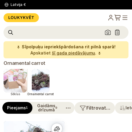
Latvija
€
🌷
Sīpolpuķu iepriekšpārdošana rit pilnā sparā!
Apskatiet
šī gada piedāvājumu
. 🌷
Ornamental carrot
Sēklas
Ornamental carrot
Gaidāms
⋯
Filtrovat…
Pieejams
Iet
1
0
drīzumā