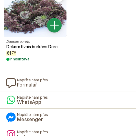
Daucus carota
Dekoratīvais burkāns Dara
€
1
79
Ir noliktavā
Napište nám přes
Formulář
Napište nám přes
WhatsApp
Napište nám přes
Messenger
Napište nám přes