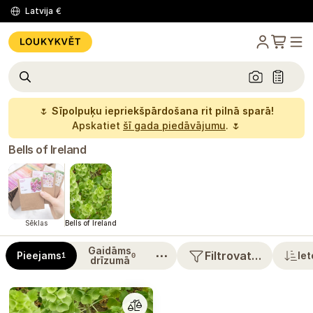
Latvija
€
🌷
Sīpolpuķu iepriekšpārdošana rit pilnā sparā!
Apskatiet
šī gada piedāvājumu
. 🌷
Bells of Ireland
Sēklas
Bells of Ireland
Gaidāms
⋯
Filtrovat…
Pieejams
Iet
1
0
drīzumā