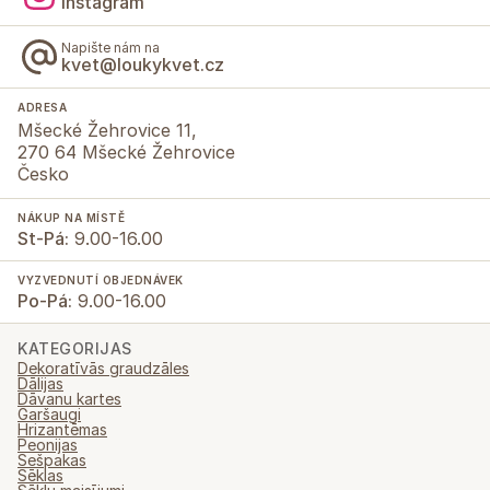
Instagram
Napište nám na
kvet@loukykvet.cz
ADRESA
Mšecké Žehrovice 11,
270 64 Mšecké Žehrovice
Česko
NÁKUP NA MÍSTĚ
St-Pá:
9.00-16.00
VYZVEDNUTÍ OBJEDNÁVEK
Po-Pá:
9.00-16.00
KATEGORIJAS
Dekoratīvās graudzāles
Dālijas
Dāvanu kartes
Garšaugi
Hrizantēmas
Peonijas
Sešpakas
Sēklas