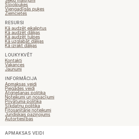
Sēklu maisījumi
Sīpolpuķes
Viengadīgās puķes
Ziemcietes
RESURSI
Kā audzēt eikaliptus
Kā audzēt dālijas
Kā audzēt tulpes
Kā uzglabāt dālijas
Kā izrakt dālijas
LOUKYKVĚT
Kontakti
Vakances
Jaunumi
INFORMĀCIJA
Apmaksas veidi
Piegādes veidi
Atgriešanas politika
Noteikumi un nosacījumi
Privātuma politika
Sīkdatņu politika
Fitosanitārie noteikumi
Juridiskais paziņojums
Autortiesības
APMAKSAS VEIDI