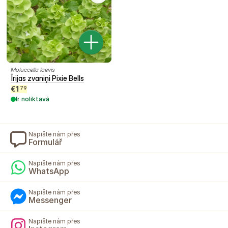
Moluccella laevis
Īrijas zvaniņi Pixie Bells
€
1
79
Ir noliktavā
Napište nám přes
Formulář
Napište nám přes
WhatsApp
Napište nám přes
Messenger
Napište nám přes